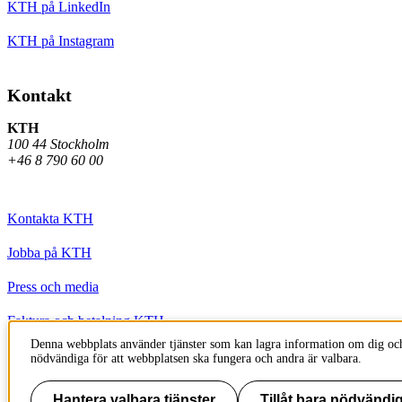
KTH på LinkedIn
KTH på Instagram
Kontakt
KTH
100 44 Stockholm
+46 8 790 60 00
Kontakta KTH
Jobba på KTH
Press och media
Faktura och betalning KTH
Denna webbplats använder tjänster som kan lagra information om dig och
Om KTH:s webbplatser
nödvändiga för att webbplatsen ska fungera och andra är valbara.
Tillgänglighetsredogörelse
Hantera valbara tjänster
Tillåt bara nödvändig