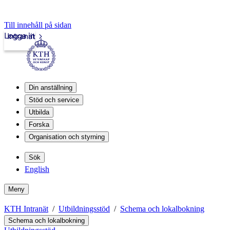
Till innehåll på sidan
Logga in
Intranät
Din anställning
Stöd och service
Utbilda
Forska
Organisation och styrning
Sök
English
Meny
KTH Intranät
Utbildningsstöd
Schema och lokalbokning
Schema och lokalbokning