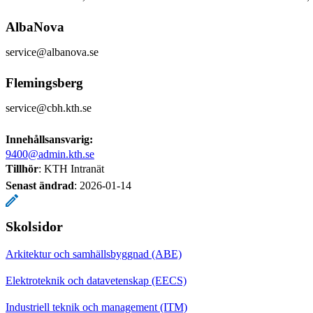
AlbaNova
service@albanova.se
Flemingsberg
service@cbh.kth.se
Innehållsansvarig:
9400@admin.kth.se
Tillhör
: KTH Intranät
Senast ändrad
:
2026-01-14
Skolsidor
Arkitektur och samhällsbyggnad (ABE)
Elektroteknik och datavetenskap (EECS)
Industriell teknik och management (ITM)