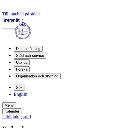
Till innehåll på sidan
Logga in
Intranät
Din anställning
Stöd och service
Utbilda
Forska
Organisation och styrning
Sök
English
Meny
Kalender
Utbildningsstöd