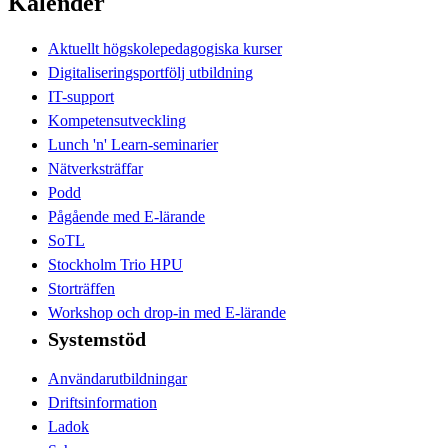
Kalender
Aktuellt högskolepedagogiska kurser
Digitaliseringsportfölj utbildning
IT-support
Kompetensutveckling
Lunch 'n' Learn-seminarier
Nätverksträffar
Podd
Pågående med E-lärande
SoTL
Stockholm Trio HPU
Storträffen
Workshop och drop-in med E-lärande
Systemstöd
Användarutbildningar
Driftsinformation
Ladok