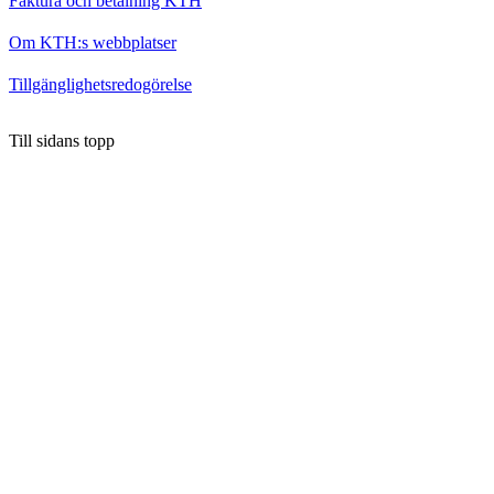
Faktura och betalning KTH
Om KTH:s webbplatser
Tillgänglighetsredogörelse
Till sidans topp