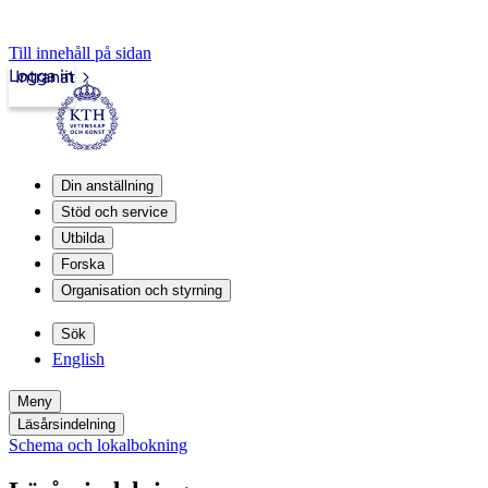
Till innehåll på sidan
Logga in
Intranät
Din anställning
Stöd och service
Utbilda
Forska
Organisation och styrning
Sök
English
Meny
Läsårsindelning
Schema och lokalbokning