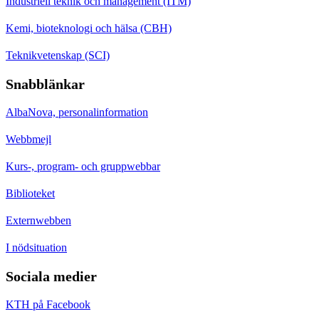
Industriell teknik och management (ITM)
Kemi, bioteknologi och hälsa (CBH)
Teknikvetenskap (SCI)
Snabblänkar
AlbaNova, personalinformation
Webbmejl
Kurs-, program- och gruppwebbar
Biblioteket
Externwebben
I nödsituation
Sociala medier
KTH på Facebook