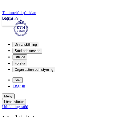
Till innehåll på sidan
Logga in
Intranät
Din anställning
Stöd och service
Utbilda
Forska
Organisation och styrning
Sök
English
Meny
Läraktiviteter
Utbildningsstöd