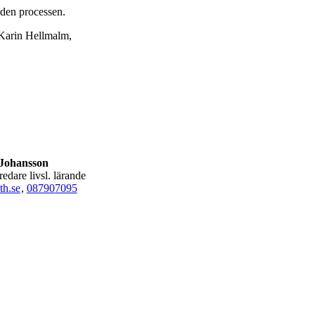
 den processen.
 Karin Hellmalm,
Johansson
tredare livsl. lärande
th.se
,
08790
7095