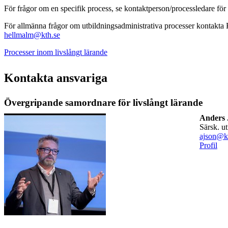
För frågor om en specifik process, se kontaktperson/processledare för
För allmänna frågor om utbildningsadministrativa processer kontakta
hellmalm@kth.se
Processer inom livslångt lärande
Kontakta ansvariga
Övergripande samordnare för livslångt lärande
Anders 
särsk. u
ajson@k
Profil