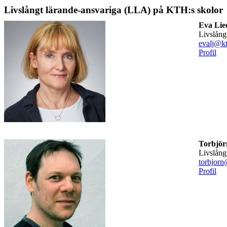
Livslångt lärande-ansvariga (LLA) på KTH:s skolor
Eva Lie
Livslån
evalj@kt
Profil
Torbjör
Livslån
torbjorn
Profil