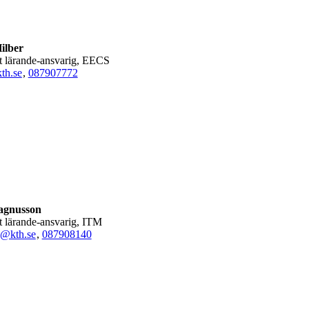
ilber
gt lärande-ansvarig, EECS
th.se
,
08790
7772
agnusson
gt lärande-ansvarig, ITM
@kth.se
,
08790
8140