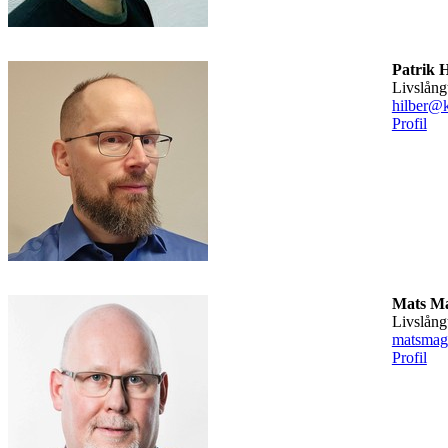
Patrik H
Livslån
hilber@k
Profil
Mats M
Livslån
matsmag
Profil