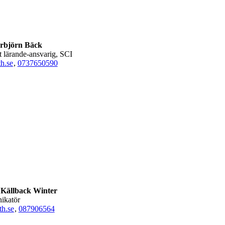
rbjörn Bäck
gt lärande-ansvarig, SCI
h.se
,
0737650590
 Källback Winter
ikatör
h.se
,
08790
6564