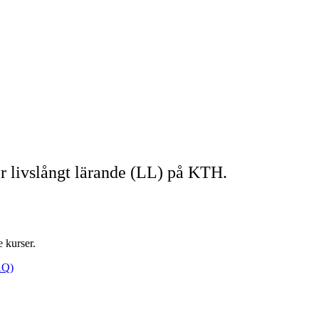
r livslångt lärande (LL) på KTH.
e kurser.
AQ)