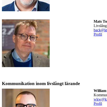
Mats To
Livslån
back@kt
Profil
Kommunikation inom livslångt lärande
William
kommun
wkw@kt
Profil