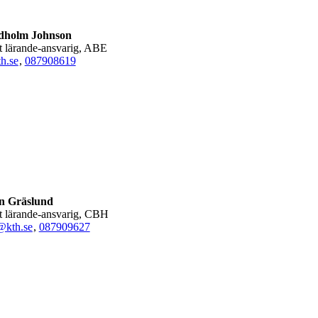
dholm Johnson
gt lärande-ansvarig, ABE
h.se
,
08790
8619
n Gräslund
gt lärande-ansvarig, CBH
@kth.se
,
08790
9627