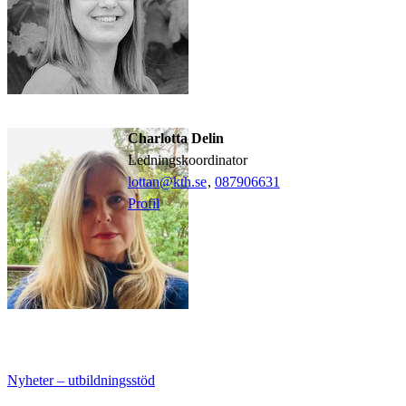
Charlotta Delin
ledningskoordinator
lottan@kth.se
,
08790
6631
Profil
Nyheter – utbildningsstöd