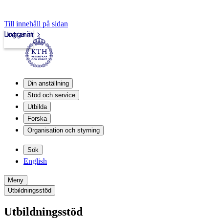
Till innehåll på sidan
Logga in
Intranät
Din anställning
Stöd och service
Utbilda
Forska
Organisation och styrning
Sök
English
Meny
Utbildningsstöd
Utbildningsstöd