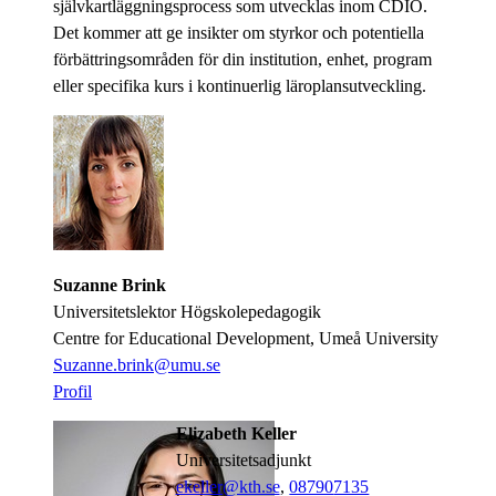
självkartläggningsprocess som utvecklas inom CDIO.
Det kommer att ge insikter om styrkor och potentiella
förbättringsområden för din institution, enhet, program
eller specifika kurs i kontinuerlig läroplansutveckling.
Suzanne Brink
Universitetslektor Högskolepedagogik
Centre for Educational Development, Umeå University
Suzanne.brink@umu.se
​​​​​​​Profil
​​​​​​​
Elizabeth Keller
universitetsadjunkt
ekeller@kth.se
,
08790
7135