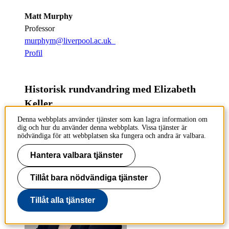
Matt Murphy
Professor
murphym@liverpool.ac.uk
Profil
Historisk rundvandring med Elizabeth
Keller
Denna webbplats använder tjänster som kan lagra information om
Träffas vid ​​​​​​​
M312, Brinellvägen 68 ​​​​​​​
​​​​​​​
dig och hur du använder denna webbplats. Vissa tjänster är
nödvändiga för att webbplatsen ska fungera och andra är valbara.
Elizabeth Keller
universitetsadjunkt
Hantera valbara tjänster
ekeller@kth.se
,
08790
7135
Profil
Tillåt bara nödvändiga tjänster
Tillåt alla tjänster