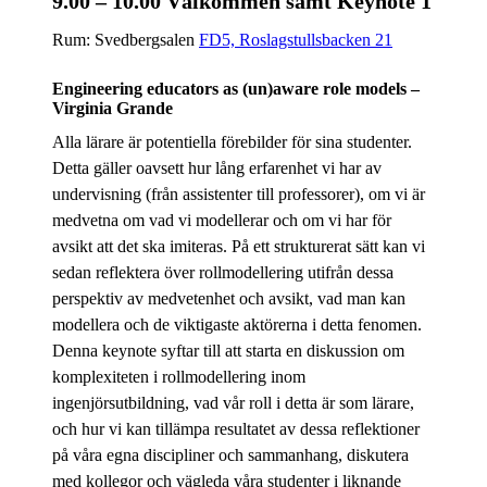
9.00 – 10.00 Välkommen samt Keynote 1
Rum: Svedbergsalen
FD5, Roslagstullsbacken 21
Engineering educators as (un)aware role models –
Virginia Grande
Alla lärare är potentiella förebilder för sina studenter.
Detta gäller oavsett hur lång erfarenhet vi har av
undervisning (från assistenter till professorer), om vi är
medvetna om vad vi modellerar och om vi har för
avsikt att det ska imiteras. På ett strukturerat sätt kan vi
sedan reflektera över rollmodellering utifrån dessa
perspektiv av medvetenhet och avsikt, vad man kan
modellera och de viktigaste aktörerna i detta fenomen.
Denna keynote syftar till att starta en diskussion om
komplexiteten i rollmodellering inom
ingenjörsutbildning, vad vår roll i detta är som lärare,
och hur vi kan tillämpa resultatet av dessa reflektioner
på våra egna discipliner och sammanhang, diskutera
med kollegor och vägleda våra studenter i liknande