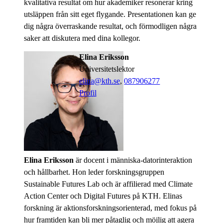
kvalitativa resultat om hur akademiker resonerar kring
utsläppen från sitt eget flygande. Presentationen kan ge
dig några överraskande resultat, och förmodligen några
saker att diskutera med dina kollegor.
Elina Eriksson
universitetslektor
elina@kth.se
,
08790
6277
Profil
Elina Eriksson
är docent i människa-datorinteraktion
och hållbarhet. Hon leder forskningsgruppen
Sustainable Futures Lab och är affilierad med Climate
Action Center och Digital Futures på KTH. Elinas
forskning är aktionsforskningsorienterad, med fokus på
hur framtiden kan bli mer påtaglig och möjlig att agera