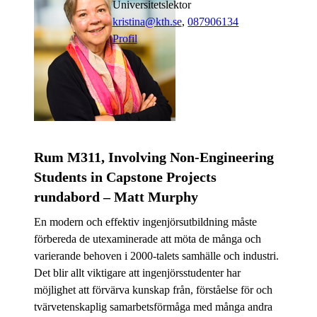
universitetslektor
kristina@kth.se
,
08790
6134
Profil
Rum M311, Involving Non-Engineering
Students in Capstone Projects
rundabord – Matt Murphy
En modern och effektiv ingenjörsutbildning måste
förbereda de utexaminerade att möta de många och
varierande behoven i 2000-talets samhälle och industri.
Det blir allt viktigare att ingenjörsstudenter har
möjlighet att förvärva kunskap från, förståelse för och
tvärvetenskaplig samarbetsförmåga med många andra