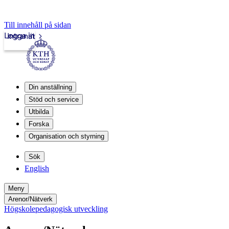
Till innehåll på sidan
Logga in
Intranät
Din anställning
Stöd och service
Utbilda
Forska
Organisation och styrning
Sök
English
Meny
Arenor/Nätverk
Högskolepedagogisk utveckling