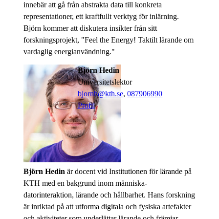
innebär att gå från abstrakta data till konkreta
representationer, ett kraftfullt verktyg för inlärning.
Björn kommer att diskutera insikter från sitt
forskningsprojekt, "Feel the Energy! Taktilt lärande om
vardaglig energianvändning."
Björn Hedin
universitetslektor
bjornh@kth.se
,
08790
6990
Profil
Björn Hedin
är docent vid Institutionen för lärande på
KTH med en bakgrund inom människa-
datorinteraktion, lärande och hållbarhet. Hans forskning
är inriktad på att utforma digitala och fysiska artefakter
och aktiviteter som underlättar lärande och främjar