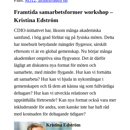
Plats:
​​​​​​​M312, Brinellvägen 68
​​​​​​​
Framtida samarbetsformer workshop –
Kristina Edström
CDIO-initiativet har, liksom många akademiska
samfund, i hög grad förlitat sig på fysiska möten. Detta
har inneburit betydande mängder flygresor, särskilt
eftersom vi är en global gemenskap. Nu börjar många
akademiker ompröva sina flygvanor. Det är därför
lägligt att diskutera nya format för möten och
samarbete, med mindre flygande. Hur kan vi fortsätta
att samarbeta? Hur kan vi bjuda in nykomlingar i
gemenskapen och få dem att känna sig som fullvärdiga
deltagare? Hur kan vi utveckla relationer och
upprätthålla förtroende? Kan nya format också vara mer
inkluderande för andra, som kanske inte har haft råd
med kostnaden för deltagande tidigare?
Kristina Edström