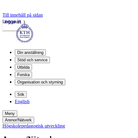
Till innehåll på sidan
Logga in
Intranät
Din anställning
Stöd och service
Utbilda
Forska
Organisation och styrning
Sök
English
Meny
Arenor/Nätverk
Högskolepedagogisk utveckling