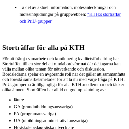
Ta del av aktuell information, mötesanteckningar och
mötesinbjudningar på gruppwebben:
"KTH:s storträffar
och PriU-grupper"
Storträffar för alla på KTH
För att främja samarbete och kontinuerlig kvalitetsförbättring har
Storträffen till en stor del ett rundabordsformat där deltagarna kan
välja mellan olika teman för nätverkande och diskussion.
Bordsledarna spelar en avgörande roll när det gäller att sammanfatta
och föreslå samarbetsmetoder för att ta itu med varje fråga på KTH.
PriU-grupperna är tillgängliga för alla KTH-medlemmar och täcker
olika ämnen. Storträffen har alltid en god uppslutning av:
lärare
GA (grundutbildningsansvariga)
PA (programansvariga)
UA (utbildningsadministrativt ansvariga)
Högskolepedagogiska utvecklare