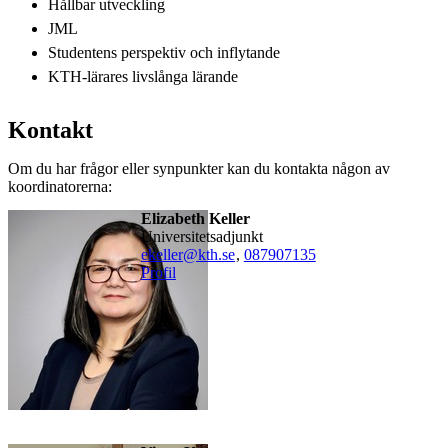
Hållbar utveckling
JML
Studentens perspektiv och inflytande
KTH-lärares livslånga lärande
Kontakt
Om du har frågor eller synpunkter kan du kontakta någon av
koordinatorerna:
Elizabeth Keller
universitetsadjunkt
ekeller@kth.se
,
08790
7135
Profil