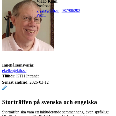
Viggo Kann
professor
viggo@kth.se
,
08790
6292
Profil
Innehållsansvarig:
ekeller@kth.se
Tillhör
: KTH Intranät
Senast ändrad
:
2026-03-12
Storträffen på svenska och engelska
Storträffen ska vara ett inkluderande sammanhang, även språkligt.