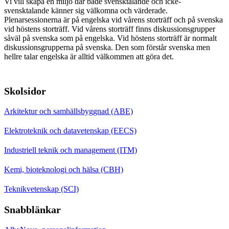
Vi vill skapa en miljö där både svensktalande och icke-
svensktalande känner sig välkomna och värderade.
Plenarsessionerna är på engelska vid vårens storträff och på svenska
vid höstens storträff. Vid vårens storträff finns diskussionsgrupper
såväl på svenska som på engelska. Vid höstens storträff är normalt
diskussionsgrupperna på svenska. Den som förstår svenska men
hellre talar engelska är alltid välkommen att göra det.
Skolsidor
Arkitektur och samhällsbyggnad (ABE)
Elektroteknik och datavetenskap (EECS)
Industriell teknik och management (ITM)
Kemi, bioteknologi och hälsa (CBH)
Teknikvetenskap (SCI)
Snabblänkar