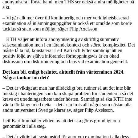
anonymisera i första hand, men THS ser också andra möjligheter på
sikt.
– Vi går allt mer över till kontinuerlig och mer verklighetsbaserad
examination så inlämningsuppgifter är också ett område som borde
tacklas så snart som möjligt, säger Filip Axelsson.
– KTH väljer att införa anonymisering av skriftlig summativ
salsexamination men i en lärandekontext och större komplexitet. Det
måste få ta tid, konstaterar Leif Kari och lyfter samtidigt att en
positiv följd av själva införandet förhoppningsvis är en ökad
diskussion om diskriminering och bias vid examination generellt.
Det kan bli, enligt beslutet, aktuellt från vårterminen 2024.
Några tankar om det?
– Det är viktigt att man har tillräckligt bra rutiner så att det inte blir
misstag i hanteringen som kan skapa problem för studenterna så det
krävs ett utredningsarbete under hösten. Samtidigt så ska KTH inte
vänta för länge med detta – det är ju trots allt något som nästan alla
andra universitet i Sverige klarar av, säger Filip Axelsson.
Leif Kari framhåller vikten av att det ska göras grundligt och
genomtänkt i alla steg.
– Det är viktigt att systemstöd för anonym examination i alla dess