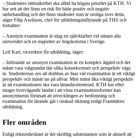
– Studenters rättssäkerhet ska alltid ha högsta prioritet på KTH. Vi
har sett att det finns en risk för både positiv och negativ
särbehandling och det finns studenter som är oroliga över detta,
säger Filip Axelsson, chef för utbildningsinflytande på THS och
fortsätter:
– Anonym examination är idag en självklarhet vid nästan alla
universitet och en majoritet av högskolorna i Sverige.
Leif Kari, vicerektor för utbildning, säger:
– Införande av anonym examination är en komplex åtgärd och det
måste vara välgrundat där olika konsekvenser och perspektiv vägs
in. Studenternas oro att drabbas av bias vid examination är ett viktigt
perspektiv och måste tas på allvar. Men minst lika viktigt perspektiv
är att examinationen ska vara lärandeorienterad. KTH har efter
moget övervägande landat i att vissa examinationsformer kan
anonymiseras förutsatt att utvecklingen av bedömning och
examination för lärande går i önskad riktning enligt Framtidens
utbildning.
Fler områden
Enligt rektorsbeslutet är det skriftlig salstentamen som är aktuell att