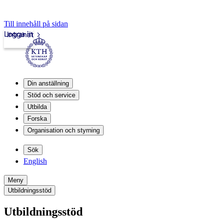
Till innehåll på sidan
Logga in
Intranät
Din anställning
Stöd och service
Utbilda
Forska
Organisation och styrning
Sök
English
Meny
Utbildningsstöd
Utbildningsstöd