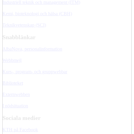
Industriell teknik och management (ITM)
Kemi, bioteknologi och hälsa (CBH)
Teknikvetenskap (SCI)
Snabblänkar
AlbaNova, personalinformation
Webbmejl
Kurs-, program- och gruppwebbar
Biblioteket
Externwebben
I nödsituation
Sociala medier
KTH på Facebook