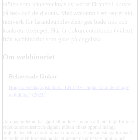
möten som kännetecknas av aktivt lärande i kurser
på hel- och deldistans. Med avstamp i ett teoretiskt
ramverk för lärandeupplevelser ges både tips och
konkreta exempel. Här är dokumentationen (video)
från webbinariet som gavs på engelska.
Om webbinariet
Relaterade länkar
Högskolepedagogisk kurs: "LH238V Digitalt lärande i högre
utbildning" (2021)
Coronapandemin har gjort att undervisningen allt mer tagit form av
videokonferenser och digitala möten vilket öppnar många
möjligheter. Men hur kan man undvika att bara återskapa formatet
av traditionell föreläsning där studenterna är passiv publik, och