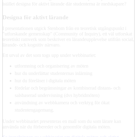
istället designa för aktivt lärande där studenterna är medskapare?
Designa för aktivt lärande
I presentationen utgick Stenbom från en teoretisk utgångspunkt i
"utforskande gemenskap" (Community of Inquiry), ett väl utforskat
teoretiskt ramverk som beskriver en lärandeupplevelse utifrån social,
lärande- och kognitiv närvaro.
Ett urval av det som togs upp under webbinariet:
utformning och organisering av möten
hur du underlättar studenternas inlärning
hur du föreläser i digitala möten
fördelar och begränsningar av kombinerad distans- och
salsbaserad undervisning (dvs hybridmöten)
användning av webbkamera och verktyg för ökat
studentengagemang.
Under webbinariet presenteras en mall som du som lärare kan
använda när du förbereder och genomför digitala möten.