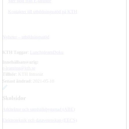
Mer stöd från E-lärande
Kontakter till utbildningsstöd på KTH
Nyheter – utbildningsstöd
KTH Taggar
:
LunchnlearnDoku
Innehållsansvarig:
e-learning@kth.se
Tillhör
: KTH Intranät
Senast ändrad
:
2021-05-10
Skolsidor
Arkitektur och samhällsbyggnad (ABE)
Elektroteknik och datavetenskap (EECS)