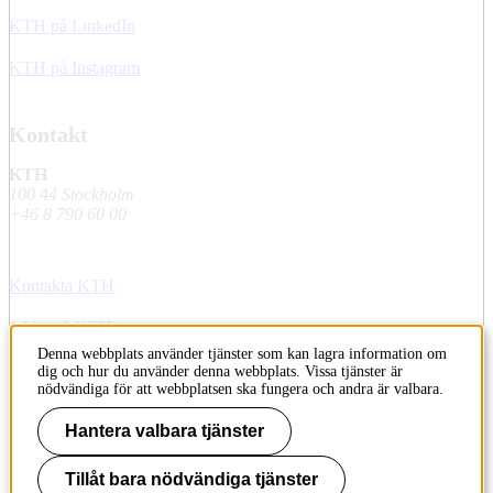
KTH på LinkedIn
KTH på Instagram
Kontakt
KTH
100 44 Stockholm
+46 8 790 60 00
Kontakta KTH
Jobba på KTH
Denna webbplats använder tjänster som kan lagra information om
Press och media
dig och hur du använder denna webbplats. Vissa tjänster är
nödvändiga för att webbplatsen ska fungera och andra är valbara.
Faktura och betalning KTH
Hantera valbara tjänster
Om KTH:s webbplatser
Tillåt bara nödvändiga tjänster