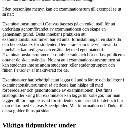
I den personliga menyn kan ett examinationsrum till exempel se ut
så här:
Examinationsrummen i Canvas baseras på en enkel mall för att
underlätta genomförandet av examinationen och skapa en
gemensam grund. Detta innebär i praktiken att
examinationskursrummen har ett antal förinställningar, en startsida
och hederskodex för studenter. Den lärare som inte vill använda
innehållet kan redigera och ersätta det med eget material.
Examinationskursrummen är opublicerade och bör endast publiceras
om/när de ska användas. Notera att i examinationskursrummen så
kan studenter inte se andra studenter (eller studentgrupper) och
fliken
Personer
är inaktiverad för de.
Examinatorer har behörighet att lägga till andra lärare och kollegor i
examinationskursrummet så att dessa kan hjälpa till med
förberedelser och genomförande av examinationen. Det finns
snabbguider kring hur examinator kan lägga till kollegor, hur man
lägger till förlängd skrivtid för studenter som har rätt till det och hur
man rättar med Canvas Speedgrader. Mer information och länkar till
dessa guider finns på sidan .
Viktiga tidpunkter under