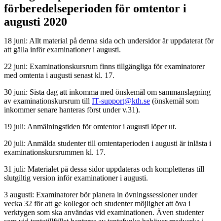
förberedelseperioden för omtentor i
augusti 2020
18 juni: Allt material på denna sida och undersidor är uppdaterat för
att gälla inför examinationer i augusti.
22 juni: Examinationskursrum finns tillgängliga för examinatorer
med omtenta i augusti senast kl. 17.
30 juni: Sista dag att inkomma med önskemål om sammanslagning
av examinationskursrum till
IT-support@kth.se
(önskemål som
inkommer senare hanteras först under v.31).
19 juli: Anmälningstiden för omtentor i augusti löper ut.
20 juli: Anmälda studenter till omtentaperioden i augusti är inlästa i
examinationskursrummen kl. 17.
31 juli: Materialet på dessa sidor uppdateras och kompletteras till
slutgiltig version inför examinationer i augusti.
3 augusti: Examinatorer bör planera in övningssessioner under
vecka 32 för att ge kollegor och studenter möjlighet att öva i
verktygen som ska användas vid examinationen. Även studenter