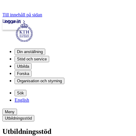
Till innehåll på sidan
Logga in
Intranät
Din anställning
Stöd och service
Utbilda
Forska
Organisation och styrning
Sök
English
Meny
Utbildningsstöd
Utbildningsstöd