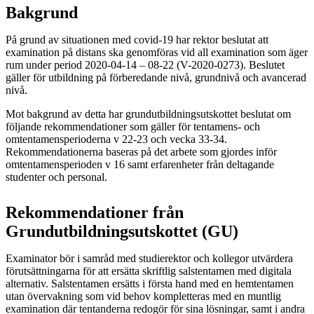
Bakgrund
På grund av situationen med covid-19 har rektor beslutat att
examination på distans ska genomföras vid all examination som äger
rum under period 2020-04-14 – 08-22 (V-2020-0273). Beslutet
gäller för utbildning på förberedande nivå, grundnivå och avancerad
nivå.
Mot bakgrund av detta har grundutbildningsutskottet beslutat om
följande rekommendationer som gäller för tentamens- och
omtentamensperioderna v 22-23 och vecka 33-34.
Rekommendationerna baseras på det arbete som gjordes inför
omtentamensperioden v 16 samt erfarenheter från deltagande
studenter och personal.
Rekommendationer från
Grundutbildningsutskottet (GU)
Examinator bör i samråd med studierektor och kollegor utvärdera
förutsättningarna för att ersätta skriftlig salstentamen med digitala
alternativ. Salstentamen ersätts i första hand med en hemtentamen
utan övervakning som vid behov kompletteras med en muntlig
examination där tentanderna redogör för sina lösningar, samt i andra