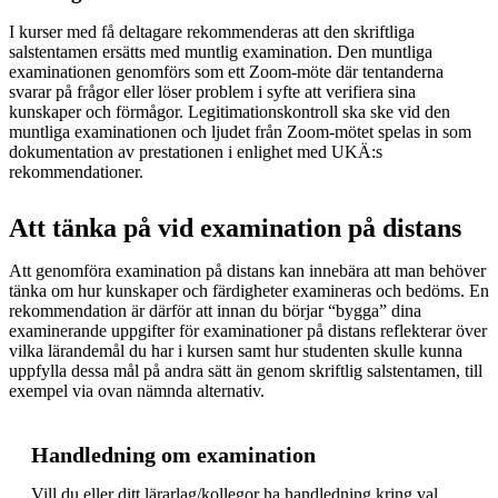
I kurser med få deltagare rekommenderas att den skriftliga
salstentamen ersätts med muntlig examination. Den muntliga
examinationen genomförs som ett Zoom-möte där tentanderna
svarar på frågor eller löser problem i syfte att verifiera sina
kunskaper och förmågor. Legitimationskontroll ska ske vid den
muntliga examinationen och ljudet från Zoom-mötet spelas in som
dokumentation av prestationen i enlighet med UKÄ:s
rekommendationer.
Att tänka på vid examination på distans
Att genomföra examination på distans kan innebära att man behöver
tänka om hur kunskaper och färdigheter examineras och bedöms. En
rekommendation är därför att innan du börjar “bygga” dina
examinerande uppgifter för examinationer på distans reflekterar över
vilka lärandemål du har i kursen samt hur studenten skulle kunna
uppfylla dessa mål på andra sätt än genom skriftlig salstentamen, till
exempel via ovan nämnda alternativ.
Handledning om examination
Vill du eller ditt lärarlag/kollegor ha handledning kring val