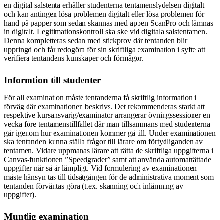
en digital salstenta erhåller studenterna tentamenslydelsen digitalt
och kan antingen lösa problemen digitalt eller lösa problemen för
hand på papper som sedan skannas med appen ScanPro och lämnas
in digitalt. Legitimationskontroll ska ske vid digitala salstentamen.
Denna kompletteras sedan med stickprov där tentanden blir
uppringd och får redogöra för sin skriftliga examination i syfte att
verifiera tentandens kunskaper och förmågor.
Informtion till studenter
För all examination måste tentanderna få skriftlig information i
förväg där examinationen beskrivs. Det rekommenderas starkt att
respektive kursansvarig/examinator arrangerar övningssessioner en
vecka före tentamenstillfället där man tillsammans med studenterna
går igenom hur examinationen kommer gå till. Under examinationen
ska tentanden kunna ställa frågor till lärare om förtydliganden av
tentamen. Vidare uppmanas lärare att rätta de skriftliga uppgifterna i
Canvas-funktionen ”Speedgrader” samt att använda automaträttade
uppgifter när så är lämpligt. Vid formulering av examinationen
måste hänsyn tas till tidsåtgången för de administrativa moment som
tentanden förväntas göra (t.ex. skanning och inlämning av
uppgifter).
Muntlig examination