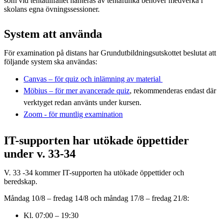
som vid tentatillfället hanteras av tentafunka behöver medverka i
skolans egna övningssessioner.
System att använda
För examination på distans har Grundutbildningsutskottet beslutat att
följande system ska användas:
Canvas – för quiz och inlämning av material
Möbius – för mer avancerade quiz
, rekommenderas endast där
verktyget redan använts under kursen.
Zoom - för muntlig examination
IT-supporten har utökade öppettider
under v. 33-34
V. 33 -34 kommer IT-supporten ha utökade öppettider och
beredskap.
Måndag 10/8 – fredag 14/8 och måndag 17/8 – fredag 21/8:
Kl. 07:00 – 19:30