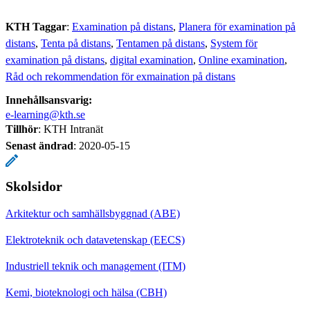
KTH Taggar
:
Examination på distans
Planera för examination på
distans
Tenta på distans
Tentamen på distans
System för
examination på distans
digital examination
Online examination
Råd och rekommendation för exmaination på distans
Innehållsansvarig:
e-learning@kth.se
Tillhör
: KTH Intranät
Senast ändrad
:
2020-05-15
Skolsidor
Arkitektur och samhällsbyggnad (ABE)
Elektroteknik och datavetenskap (EECS)
Industriell teknik och management (ITM)
Kemi, bioteknologi och hälsa (CBH)