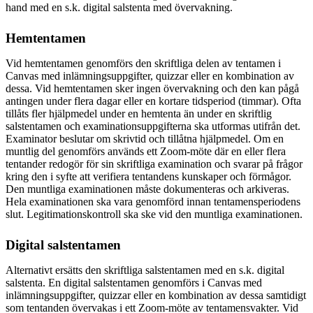
hand med en s.k. digital salstenta med övervakning.
Hemtentamen
Vid hemtentamen genomförs den skriftliga delen av tentamen i
Canvas med inlämningsuppgifter, quizzar eller en kombination av
dessa. Vid hemtentamen sker ingen övervakning och den kan pågå
antingen under flera dagar eller en kortare tidsperiod (timmar). Ofta
tillåts fler hjälpmedel under en hemtenta än under en skriftlig
salstentamen och examinationsuppgifterna ska utformas utifrån det.
Examinator beslutar om skrivtid och tillåtna hjälpmedel. Om en
muntlig del genomförs används ett Zoom-möte där en eller flera
tentander redogör för sin skriftliga examination och svarar på frågor
kring den i syfte att verifiera tentandens kunskaper och förmågor.
Den muntliga examinationen måste dokumenteras och arkiveras.
Hela examinationen ska vara genomförd innan tentamensperiodens
slut. Legitimationskontroll ska ske vid den muntliga examinationen.
Digital salstentamen
Alternativt ersätts den skriftliga salstentamen med en s.k. digital
salstenta. En digital salstentamen genomförs i Canvas med
inlämningsuppgifter, quizzar eller en kombination av dessa samtidigt
som tentanden övervakas i ett Zoom-möte av tentamensvakter. Vid