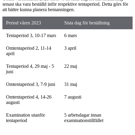
senast ska vara beställd inför respektive tentaperiod. Detta görs för
att bättre kunna planera bemanningen.
Period våren 2023
Sista dag för beställning
Tentaperiod 3, 10-17 mars
6 mars
Omtentaperiod 2, 11-14
3 april
april
Tentaperiod 4, 29 maj - 5
22 maj
juni
Omtentaperiod 3, 7-9 juni
31 maj
Omtentaperiod 4, 14-26
7 augusti
augusti
Examination utanför
5 arbetsdagar innan
tentaperiod
examinationstillfället