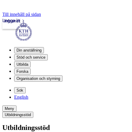
Till innehåll på sidan
Logga in
Intranät
Din anställning
Stöd och service
Utbilda
Forska
Organisation och styrning
Sök
English
Meny
Utbildningsstöd
Utbildningsstöd