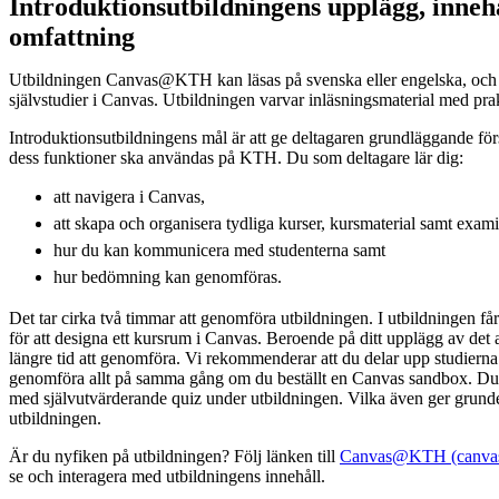
Introduktionsutbildningens upplägg, inneh
omfattning
Utbildningen Canvas@KTH kan läsas på svenska eller engelska, och
självstudier i Canvas. Utbildningen varvar inläsningsmaterial med pr
Introduktionsutbildningens mål är att ge deltagaren grundläggande för
dess funktioner ska användas på KTH. Du som deltagare lär dig:
att navigera i Canvas,
att skapa och organisera tydliga kurser, kursmaterial samt exam
hur du kan kommunicera med studenterna samt
hur bedömning kan genomföras.
Det tar cirka två timmar att genomföra utbildningen. I utbildningen f
för att designa ett kursrum i Canvas. Beroende på ditt upplägg av det a
längre tid att genomföra. Vi rekommenderar att du delar upp studierna 
genomföra allt på samma gång om du beställt en Canvas sandbox. Du 
med självutvärderande quiz under utbildningen. Vilka även ger grunden
utbildningen.
Är du nyfiken på utbildningen? Följ länken till
Canvas@KTH (canvas.
se och interagera med utbildningens innehåll.