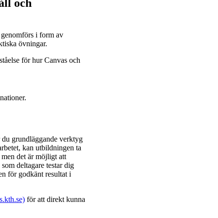
åll och
 genomförs i form av
aktiska övningar.
ståelse för hur Canvas och
inationer.
år du grundläggande verktyg
rbetet, kan utbildningen ta
men det är möjligt att
som deltagare testar dig
 för godkänt resultat i
kth.se)
för att direkt kunna