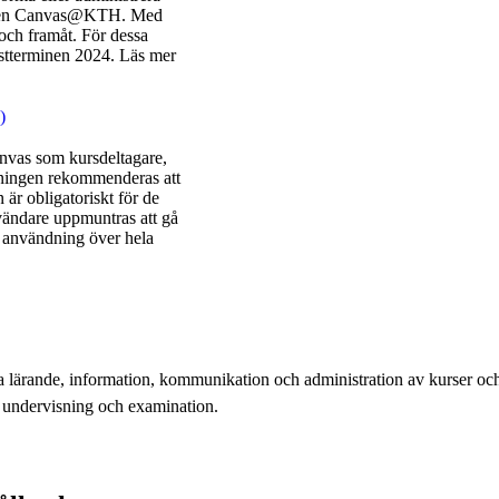
ningen Canvas@KTH. Med
och framåt. För dessa
östterminen 2024. Läs mer
)
anvas som kursdeltagare,
dningen rekommenderas att
 är obligatoriskt för de
ändare uppmuntras att gå
g användning över hela
tta lärande, information, kommunikation och administration av kurser oc
a undervisning och examination.