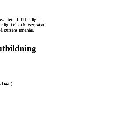
valitet i, KTH:s digitala
igt i olika kurser, så att
 på kursens innehåll.
utbildning
sdagar)