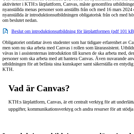
aktiviteter i KTH:s lärplattform, Canvas, måste genomföra utbild
nyanställda menas personer som anställts från och med 16 mars 2024 
nyanställda är introduktionsutbildningen obligatorisk från och med h
om beslutet nedan.
Beslut om introduktionsutbildning för lärplattformen (pdf 101 kB
Obligatoriet omfattar även studenter som har tidigare erfarenhet av C
men som nu ska arbeta med Canvas i rollen som lärarassistent. Utbil
vävas in i assistenternas introduktion till kursen de ska arbeta med, den
personer som ska arbeta med att hantera Canvas. Även nuvarande anv
utbildningen för att befästa sina kunskaper samt säkerställa en entydi
KTH.
Vad är Canvas?
KTH:s lärplattform, Canvas, är ett centralt verktyg för att underlä
uppgifter, kommunikationsverktyg och andra resurser för att stödj