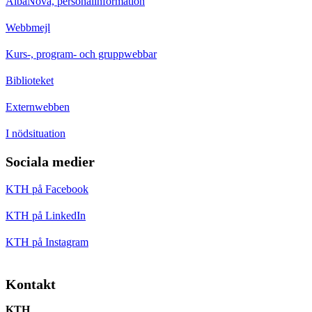
AlbaNova, personalinformation
Webbmejl
Kurs-, program- och gruppwebbar
Biblioteket
Externwebben
I nödsituation
Sociala medier
KTH på Facebook
KTH på LinkedIn
KTH på Instagram
Kontakt
KTH