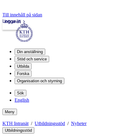
Till innehåll på sidan
Logga in
Intranät
Din anställning
Stöd och service
Utbilda
Forska
Organisation och styrning
Sök
English
Meny
KTH Intranät
Utbildningsstöd
Nyheter
Utbildningsstöd