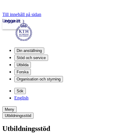
Till innehåll på sidan
Logga in
Intranät
Din anställning
Stöd och service
Utbilda
Forska
Organisation och styrning
Sök
English
Meny
Utbildningsstöd
Utbildningsstöd