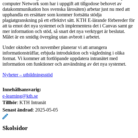
computer Network som har i uppgift att tillgodose behovet av
datakommunikation hos svenska lärosäten) arbetar just nu med att
upphandla en ersättare som kommer fortsätta stödja
plagiatgranskning på ett effektivt sätt. KTH E-lärande förbereder för
att ta emot det nya systemet och implementera det i Canvas samt ge
mer information och stöd, så snart det nya verktyget är beslutat.
Målet är en smidig övergång utan avbrott i arbetet.
Under oktober och november planerar vi att arrangera
informationsträffar, erbjuda introduktion och vägledning i olika
format. Vi kommer att fortlöpande uppdatera intranätet med
information om funktioner och användning av det nya systemet.
Nyheter – utbildningsstöd
Innehållsansvarig:
e-learning@kth.se
Tillhör
: KTH Intranät
Senast ändrad
:
2025-05-05
Skolsidor