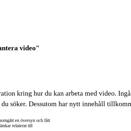
antera video"
iration kring hur du kan arbeta med video. In
et du söker. Dessutom har nytt innehåll tillkomm
nomgått en översyn och fått
nkar relaterat till