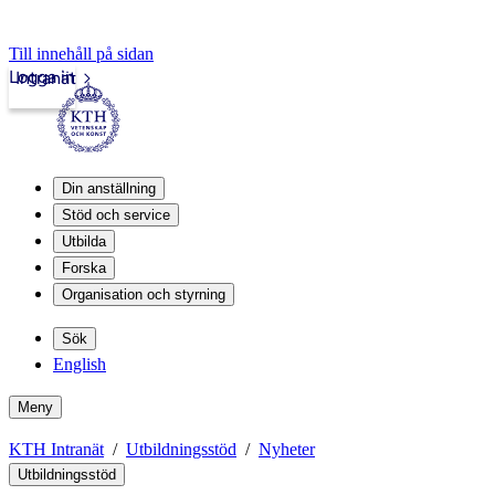
Till innehåll på sidan
Logga in
Intranät
Din anställning
Stöd och service
Utbilda
Forska
Organisation och styrning
Sök
English
Meny
KTH Intranät
Utbildningsstöd
Nyheter
Utbildningsstöd