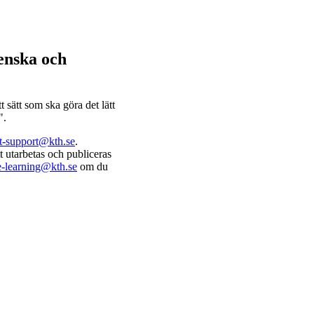
venska och
 sätt som ska göra det lätt
".
it-support@kth.se
.
t utarbetas och publiceras
e-learning@kth.se
om du