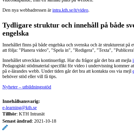
Den nya webbadressen är
intra.kth.se/it/video
.
Tydligare struktur och innehåll på både s
engelska
Innehållet finns på både engelska och svenska och är strukturerat på ett
att följa: "Planera video", "Spela in", "Redigera", "Texta", "Publicera
Innehållet utvecklas kontinuerligt. Har du frågor går det bra att mejla
Pedagogiskt stödmaterial specifikt för video i undervisning kommer at
på e-lärandes webb. Under tiden går det bra att kontakta oss via mejl
behöver stöd eller vill få tips.
Nyheter – utbildningsstöd
Innehållsansvarig:
e-learning@kth.se
Tillhör
: KTH Intranät
Senast ändrad
:
2021-10-18