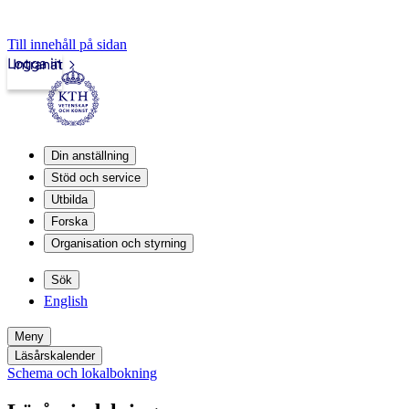
Till innehåll på sidan
Logga in
Intranät
Din anställning
Stöd och service
Utbilda
Forska
Organisation och styrning
Sök
English
Meny
Läsårskalender
Schema och lokalbokning