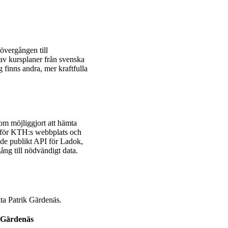
övergången till
 av kursplaner från svenska
g finns andra, mer kraftfulla
om möjliggjort att hämta
 för KTH:s webbplats och
nde publikt API för Ladok,
ng till nödvändigt data.
ta Patrik Gärdenäs.
 Gärdenäs