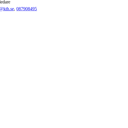
tledare
g@kth.se
,
08790
8495