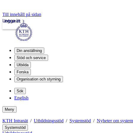
Till innehåll på sidan
Logga in
Intranät
Din anställning
Stöd och service
Utbilda
Forska
Organisation och styrning
Sök
English
Meny
KTH Intranät
Utbildningsstöd
Systemstöd
Nyheter om system
Systemstöd