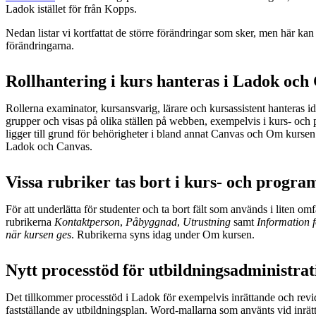
Ladok istället för från Kopps.
Nedan listar vi kortfattat de större förändringar som sker, men här ka
förändringarna.
Rollhantering i kurs hanteras i Ladok och
Rollerna examinator, kursansvarig, lärare och kursassistent hanteras
grupper och visas på olika ställen på webben, exempelvis i kurs- och
ligger till grund för behörigheter i bland annat Canvas och Om kursen.
Ladok och Canvas.
Vissa rubriker tas bort i kurs- och progr
För att underlätta för studenter och ta bort fält som används i liten omfa
rubrikerna
Kontaktperson
,
Påbyggnad
,
Utrustning
samt
Information 
när kursen ges
. Rubrikerna syns idag under Om kursen.
Nytt processtöd för utbildningsadministrat
Det tillkommer processtöd i Ladok för exempelvis inrättande och revi
fastställande av utbildningsplan. Word-mallarna som använts vid inrät