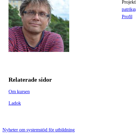
projek
patrik
Profil
Relaterade sidor
Om kursen
Ladok
Nyheter om systemstöd för utbildning