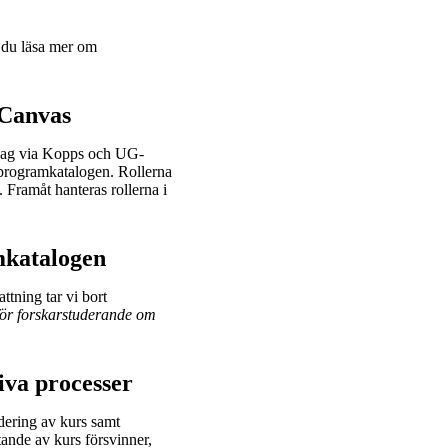
n du läsa mer om
 Canvas
 idag via Kopps och UG-
 programkatalogen. Rollerna
 Framåt hanteras rollerna i
amkatalogen
ttning tar vi bort
för forskarstuderande om
iva processer
dering av kurs samt
tande av kurs försvinner,