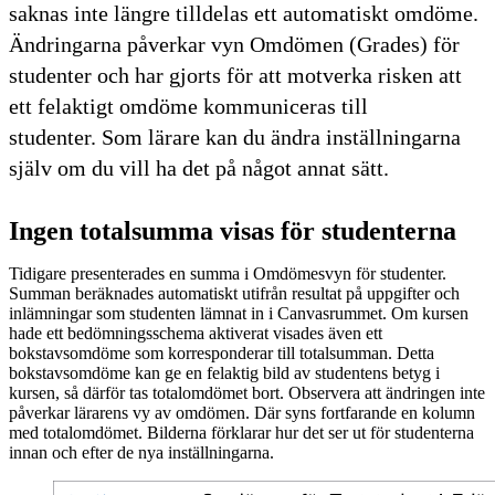
saknas inte längre tilldelas ett automatiskt omdöme.
Ändringarna påverkar vyn Omdömen (Grades) för
studenter och har gjorts för att motverka risken att
ett felaktigt omdöme kommuniceras till
studenter. Som lärare kan du ändra inställningarna
själv om du vill ha det på något annat sätt.
Ingen totalsumma visas för studenterna
Tidigare presenterades en summa i Omdömesvyn för studenter.
Summan beräknades automatiskt utifrån resultat på uppgifter och
inlämningar som studenten lämnat in i Canvasrummet. Om kursen
hade ett bedömningsschema aktiverat visades även ett
bokstavsomdöme som korresponderar till totalsumman. Detta
bokstavsomdöme kan ge en felaktig bild av studentens betyg i
kursen, så därför tas totalomdömet bort. Observera att ändringen inte
påverkar lärarens vy av omdömen. Där syns fortfarande en kolumn
med totalomdömet. Bilderna förklarar hur det ser ut för studenterna
innan och efter de nya inställningarna.