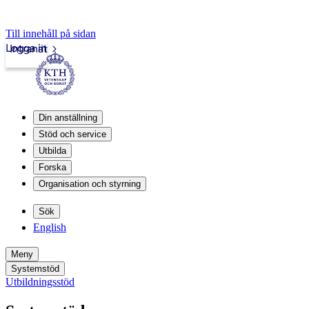
Till innehåll på sidan
Logga in
Intranät
Din anställning
Stöd och service
Utbilda
Forska
Organisation och styrning
Sök
English
Meny
Systemstöd
Utbildningsstöd