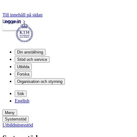
Till innehåll på sidan
Logga in
Intranät
Din anställning
Stöd och service
Utbilda
Forska
Organisation och styrning
Sök
English
Meny
Systemstöd
Utbildningsstöd