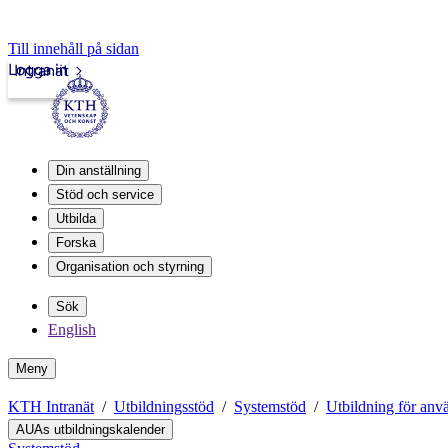
Till innehåll på sidan
Logga in
Intranät
Din anställning
Stöd och service
Utbilda
Forska
Organisation och styrning
Sök
English
Meny
KTH Intranät
Utbildningsstöd
Systemstöd
Utbildning för anvä
AUAs utbildningskalender