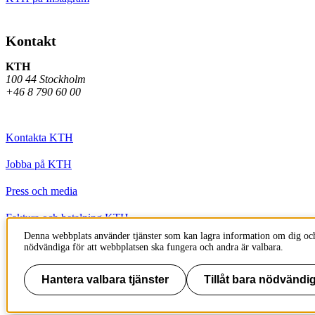
Kontakt
KTH
100 44 Stockholm
+46 8 790 60 00
Kontakta KTH
Jobba på KTH
Press och media
Faktura och betalning KTH
Denna webbplats använder tjänster som kan lagra information om dig och
Om KTH:s webbplatser
nödvändiga för att webbplatsen ska fungera och andra är valbara.
Tillgänglighetsredogörelse
Hantera valbara tjänster
Tillåt bara nödvändig
Till sidans topp