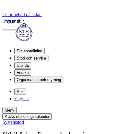
Till innehåll på sidan
Logga in
Intranät
Din anställning
Stöd och service
Utbilda
Forska
Organisation och styrning
Sök
English
Meny
AUAs utbildningskalender
Systemstöd