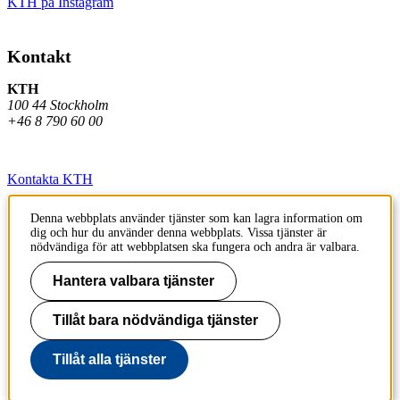
KTH på Instagram
Kontakt
KTH
100 44 Stockholm
+46 8 790 60 00
Kontakta KTH
Jobba på KTH
Denna webbplats använder tjänster som kan lagra information om
dig och hur du använder denna webbplats. Vissa tjänster är
Press och media
nödvändiga för att webbplatsen ska fungera och andra är valbara.
Faktura och betalning KTH
Hantera valbara tjänster
Om KTH:s webbplatser
Tillåt bara nödvändiga tjänster
Tillgänglighetsredogörelse
Tillåt alla tjänster
Till sidans topp