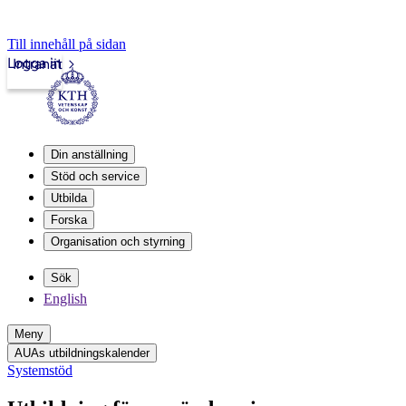
Till innehåll på sidan
Logga in
Intranät
Din anställning
Stöd och service
Utbilda
Forska
Organisation och styrning
Sök
English
Meny
AUAs utbildningskalender
Systemstöd