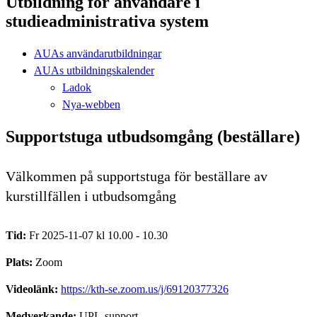
Utbildning för användare i
studieadministrativa system
AUAs användarutbildningar
AUAs utbildningskalender
Ladok
Nya-webben
Supportstuga utbudsomgång (beställare)
Välkommen på supportstuga för beställare av
kurstillfällen i utbudsomgång
Tid:
Fr 2025-11-07 kl 10.00 - 10.30
Plats:
Zoom
Videolänk:
https://kth-se.zoom.us/j/69120377326
Medverkande:
UPL-support