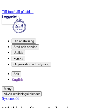
Till innehåll på sidan
Logga in
Intranät
Din anställning
Stöd och service
Utbilda
Forska
Organisation och styrning
Sök
English
Meny
AUAs utbildningskalender
Systemstöd