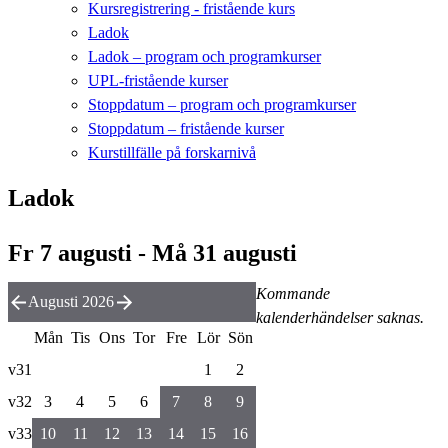
Kursregistrering - fristående kurs
Ladok
Ladok – program och programkurser
UPL-fristående kurser
Stoppdatum – program och programkurser
Stoppdatum – fristående kurser
Kurstillfälle på forskarnivå
Ladok
Fr 7 augusti - Må 31 augusti
Kommande
Augusti 2026
kalenderhändelser saknas.
Mån
Tis
Ons
Tor
Fre
Lör
Sön
v31
1
2
v32
3
4
5
6
7
8
9
v33
10
11
12
13
14
15
16