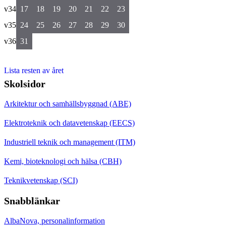
v34
17
18
19
20
21
22
23
v35
24
25
26
27
28
29
30
v36
31
Lista resten av året
Skolsidor
Arkitektur och samhällsbyggnad (ABE)
Elektroteknik och datavetenskap (EECS)
Industriell teknik och management (ITM)
Kemi, bioteknologi och hälsa (CBH)
Teknikvetenskap (SCI)
Snabblänkar
AlbaNova, personalinformation