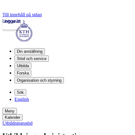
Till innehåll på sidan
Logga in
Intranät
Din anställning
Stöd och service
Utbilda
Forska
Organisation och styrning
Sök
English
Meny
Kalender
Utbildningsstöd