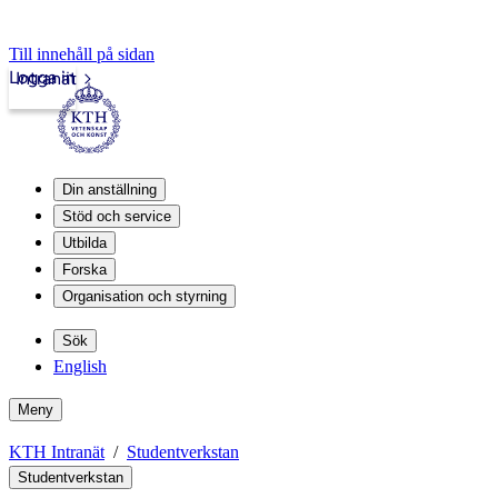
Till innehåll på sidan
Logga in
Intranät
Din anställning
Stöd och service
Utbilda
Forska
Organisation och styrning
Sök
English
Meny
KTH Intranät
Studentverkstan
Studentverkstan