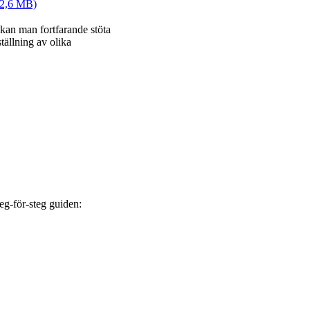
 2,6 MB)
 kan man fortfarande stöta
ällning av olika
eg-för-steg guiden: