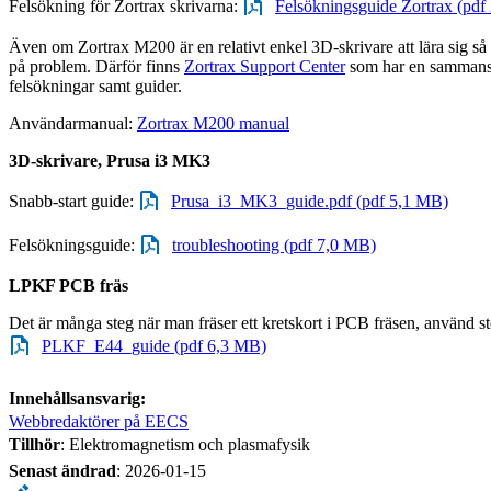
Felsökning för Zortrax skrivarna:
Felsökningsguide Zortrax (pdf
Även om Zortrax M200 är en relativt enkel 3D-skrivare att lära sig så
på problem. Därför finns
Zortrax Support Center
som har en sammanst
felsökningar samt guider.
Användarmanual:
Zortrax M200 manual
3D-skrivare, Prusa i3 MK3
Snabb-start guide:
Prusa_i3_MK3_guide.pdf (pdf 5,1 MB)
Felsökningsguide:
troubleshooting (pdf 7,0 MB)
LPKF PCB fräs
Det är många steg när man fräser ett kretskort i PCB fräsen, använd st
PLKF_E44_guide (pdf 6,3 MB)
Innehållsansvarig:
Webbredaktörer på EECS
Tillhör
: Elektromagnetism och plasmafysik
Senast ändrad
:
2026-01-15