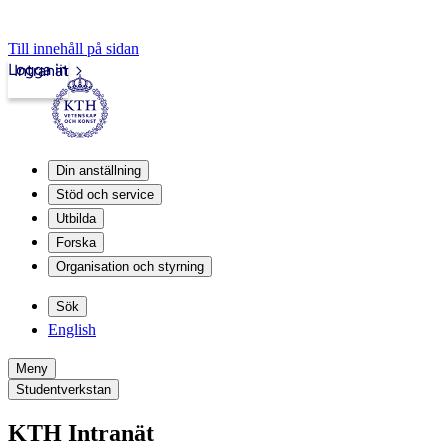
Till innehåll på sidan
Logga in
Intranät
Din anställning
Stöd och service
Utbilda
Forska
Organisation och styrning
Sök
English
Meny
Studentverkstan
KTH Intranät