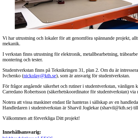
Vi har utrustning och lokaler för att genomföra spännande projekt, allt 
mekanik.
I verkstan finns utrustning för elektronik, metallbearbetning, träbear
montering och tester.
Studentverkstan finns på Teknikringen 31, plan 2. Om du är intresser
Ivchenko (
nickolay@kth.se
), som är ansvarig för studentverkstan.
För frågor angående säkerhet och rutiner i studentverkstan, vänligen k
Carredano Robertsson (säkerhetskoordinator för studentverkstan) via m
Notera att vissa maskiner endast får hanteras i sällskap av en handleda
Handledaren i studentverkstan är Sharvil Joglekar (sharvil@kth.se) t
Välkommen att förverkliga Ditt projekt!
Innehållsansvarig: