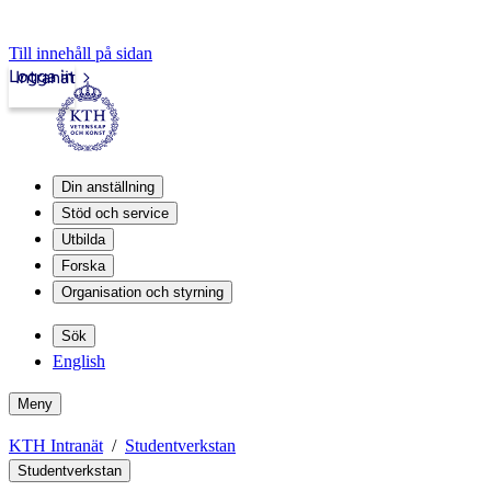
Till innehåll på sidan
Logga in
Intranät
Din anställning
Stöd och service
Utbilda
Forska
Organisation och styrning
Sök
English
Meny
KTH Intranät
Studentverkstan
Studentverkstan