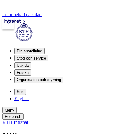
Till innehåll på sidan
Login
Intranet
Din anställning
Stöd och service
Utbilda
Forska
Organisation och styrning
Sök
English
Meny
Research
KTH Intranät