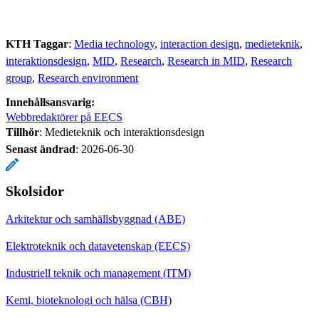
KTH Taggar
:
Media technology
interaction design
medieteknik
interaktionsdesign
MID
Research
Research in MID
Research
group
Research environment
Innehållsansvarig:
Webbredaktörer på EECS
Tillhör
: Medieteknik och interaktionsdesign
Senast ändrad
:
2026-06-30
Skolsidor
Arkitektur och samhällsbyggnad (ABE)
Elektroteknik och datavetenskap (EECS)
Industriell teknik och management (ITM)
Kemi, bioteknologi och hälsa (CBH)