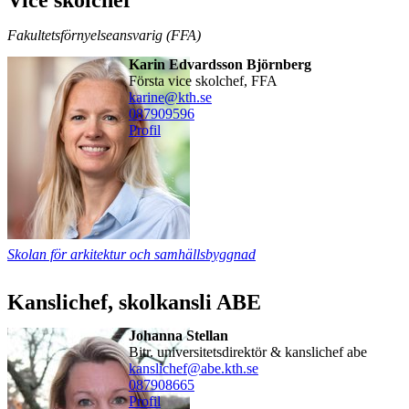
Fakultetsförnyelseansvarig (FFA)
Karin Edvardsson Björnberg
Första vice skolchef, FFA
karine@kth.se
08790
9596
Profil
Skolan för arkitektur och samhällsbyggnad
Kanslichef, skolkansli ABE
Johanna Stellan
bitr. universitetsdirektör & kanslichef abe
kanslichef@abe.kth.se
08790
8665
Profil