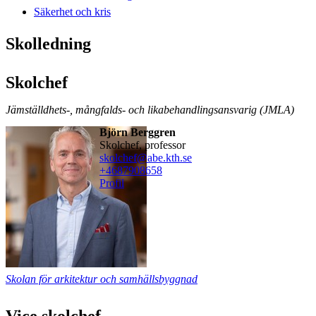
Säkerhet och kris
Skolledning
Skolchef
Jämställdhets-, mångfalds- och likabehandlingsansvarig (JMLA)
Björn Berggren
skolchef, professor
skolchef@abe.kth.se
+468790
8658
Profil
Skolan för arkitektur och samhällsbyggnad
Vice skolchef