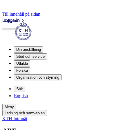
Till innehåll på sidan
Logga in
Intranät
Din anställning
Stöd och service
Utbilda
Forska
Organisation och styrning
Sök
English
Meny
Ledning och samverkan
KTH Intranät