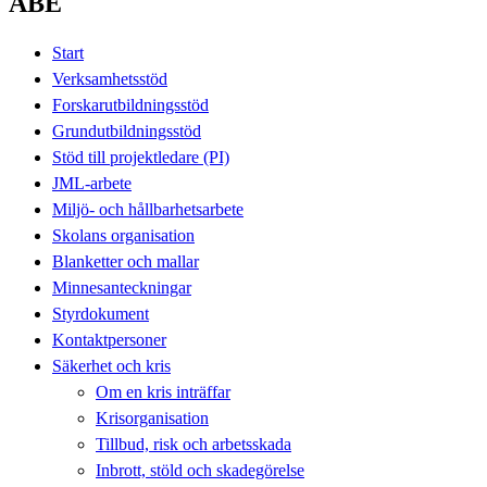
ABE
Start
Verksamhetsstöd
Forskarutbildningsstöd
Grundutbildningsstöd
Stöd till projektledare (PI)
JML-arbete
Miljö- och hållbarhetsarbete
Skolans organisation
Blanketter och mallar
Minnesanteckningar
Styrdokument
Kontaktpersoner
Säkerhet och kris
Om en kris inträffar
Krisorganisation
Tillbud, risk och arbetsskada
Inbrott, stöld och skadegörelse