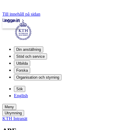
Till innehåll på sidan
Logga in
Intranät
Din anställning
Stöd och service
Utbilda
Forska
Organisation och styrning
Sök
English
Meny
Utrymning
KTH Intranät