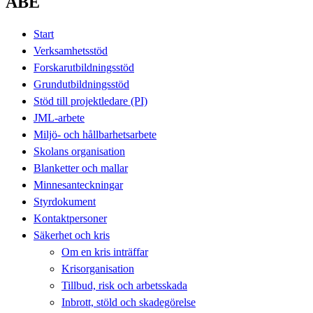
ABE
Start
Verksamhetsstöd
Forskarutbildningsstöd
Grundutbildningsstöd
Stöd till projektledare (PI)
JML-arbete
Miljö- och hållbarhetsarbete
Skolans organisation
Blanketter och mallar
Minnesanteckningar
Styrdokument
Kontaktpersoner
Säkerhet och kris
Om en kris inträffar
Krisorganisation
Tillbud, risk och arbetsskada
Inbrott, stöld och skadegörelse