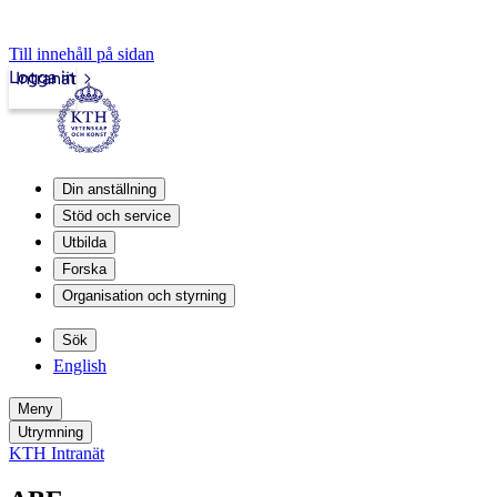
Till innehåll på sidan
Logga in
Intranät
Din anställning
Stöd och service
Utbilda
Forska
Organisation och styrning
Sök
English
Meny
Utrymning
KTH Intranät