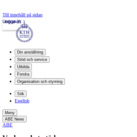
Till innehåll på sidan
Logga in
Intranät
Din anställning
Stöd och service
Utbilda
Forska
Organisation och styrning
Sök
English
Meny
ABE News
ABE