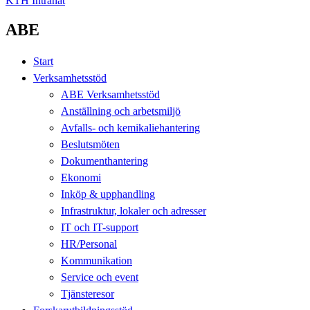
KTH Intranät
ABE
Start
Verksamhetsstöd
ABE Verksamhetsstöd
Anställning och arbetsmiljö
Avfalls- och kemikaliehantering
Beslutsmöten
Dokumenthantering
Ekonomi
Inköp & upphandling
Infrastruktur, lokaler och adresser
IT och IT-support
HR/Personal
Kommunikation
Service och event
Tjänsteresor