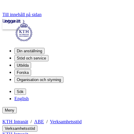
Till innehåll på sidan
Logga in
Intranät
Din anställning
Stöd och service
Utbilda
Forska
Organisation och styrning
Sök
English
Meny
KTH Intranät
ABE
Verksamhetsstöd
Verksamhetsstöd