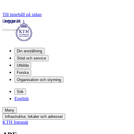
Till innehåll på sidan
Logga in
Intranät
Din anställning
Stöd och service
Utbilda
Forska
Organisation och styrning
Sök
English
Meny
Infrastruktur, lokaler och adresser
KTH Intranät