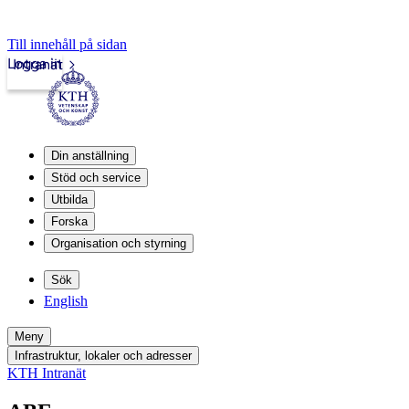
Till innehåll på sidan
Logga in
Intranät
Din anställning
Stöd och service
Utbilda
Forska
Organisation och styrning
Sök
English
Meny
Infrastruktur, lokaler och adresser
KTH Intranät