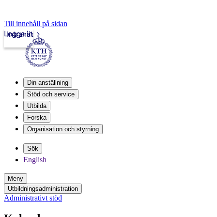
Till innehåll på sidan
Logga in
Intranät
Din anställning
Stöd och service
Utbilda
Forska
Organisation och styrning
Sök
English
Meny
Utbildningsadministration
Administrativt stöd