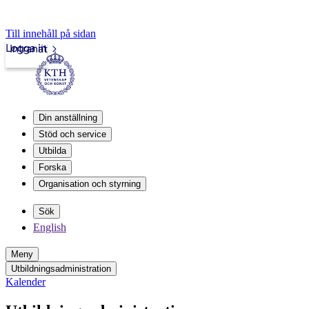
Till innehåll på sidan
Logga in
Intranät
Din anställning
Stöd och service
Utbilda
Forska
Organisation och styrning
Sök
English
Meny
Utbildningsadministration
Kalender