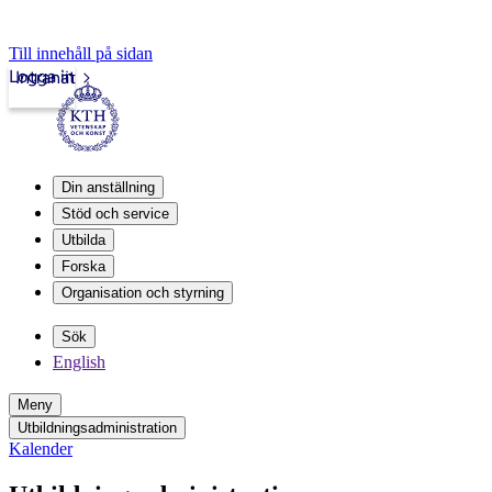
Till innehåll på sidan
Logga in
Intranät
Din anställning
Stöd och service
Utbilda
Forska
Organisation och styrning
Sök
English
Meny
Utbildningsadministration
Kalender