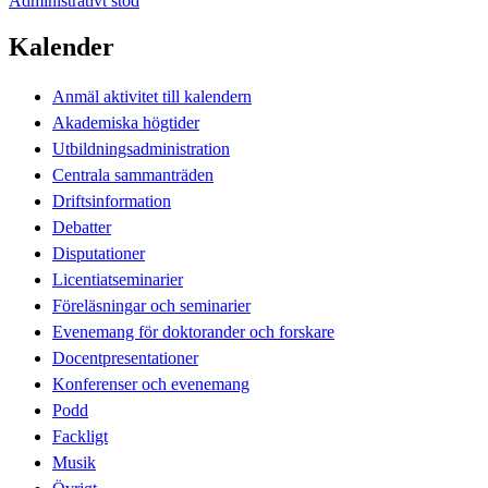
Administrativt stöd
Kalender
Anmäl aktivitet till kalendern
Akademiska högtider
Utbildningsadministration
Centrala sammanträden
Driftsinformation
Debatter
Disputationer
Licentiatseminarier
Föreläsningar och seminarier
Evenemang för doktorander och forskare
Docentpresentationer
Konferenser och evenemang
Podd
Fackligt
Musik