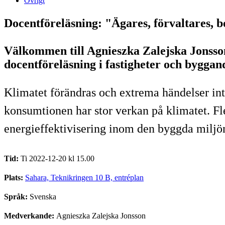
Övrigt
Docentföreläsning: "Ägares, förvaltares,
Välkommen till Agnieszka Zalejska Jonsso
docentföreläsning i fastigheter och byggan
Klimatet förändras och extrema händelser in
konsumtionen har stor verkan på klimatet. Fler
energieffektivisering inom den byggda miljö
Tid:
Ti 2022-12-20 kl 15.00
Plats:
Sahara, Teknikringen 10 B, entréplan
Språk:
Svenska
Medverkande:
Agnieszka Zalejska Jonsson