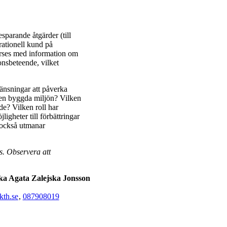
parande åtgärder (till
rationell kund på
rses med information om
nsbeteende, vilket
änsningar att påverka
en byggda miljön? Vilken
e? Vilken roll har
igheter till förbättringar
 också utmanar
. Observera att
ka Agata Zalejska Jonsson
kth.se
,
08790
8019