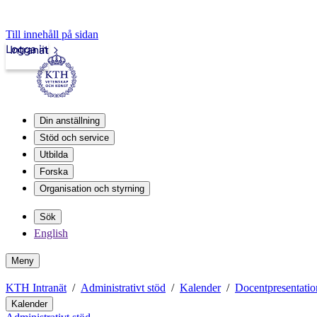
Till innehåll på sidan
Logga in
Intranät
Din anställning
Stöd och service
Utbilda
Forska
Organisation och styrning
Sök
English
Meny
KTH Intranät
Administrativt stöd
Kalender
Docentpresentatio
Kalender