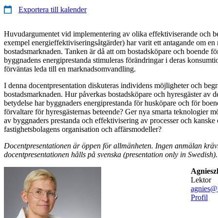
Exportera till kalender
Huvudargumentet vid implementering av olika effektiviserande och bes
exempel energieffektiviseringsåtgärder) har varit ett antagande om en 
bostadsmarknaden. Tanken är då att om bostadsköpare och boende fö
byggnadens energiprestanda stimuleras förändringar i deras konsumtio
förväntas leda till en marknadsomvandling.
I denna docentpresentation diskuteras individens möjligheter och begr
bostadsmarknaden. Hur påverkas bostadsköpare och hyresgäster av d
betydelse har byggnaders energiprestanda för husköpare och för boend
förvaltare för hyresgästernas beteende? Ger nya smarta teknologier möjl
av byggnaders prestanda och effektivisering av processer och kanske
fastighetsbolagens organisation och affärsmodeller?
Docentpresentationen är öppen för allmänheten. Ingen anmälan krävs
docentpresentationen hålls på svenska (presentation only in Swedish).
Agniesz
lektor
agnies@
Profil