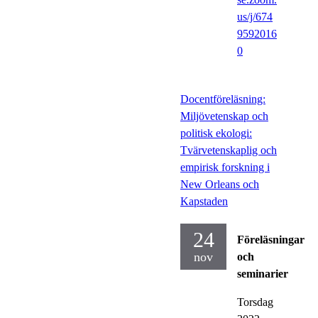
us/j/674
9592016
0
Docentföreläsning:
Miljövetenskap och
politisk ekologi:
Tvärvetenskaplig och
empirisk forskning i
New Orleans och
Kapstaden
24
Föreläsningar
nov
och
seminarier
Torsdag