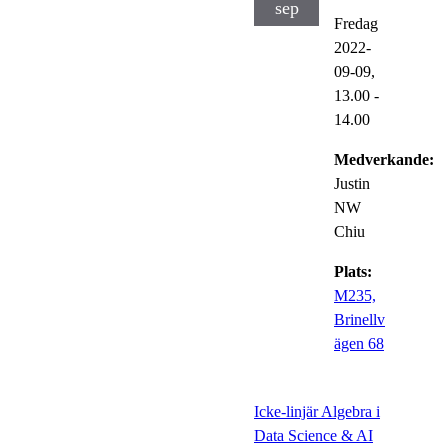
sep
Fredag
2022-
09-09,
13.00
-
14.00
Medverkande:
Justin
NW
Chiu
Plats:
M235,
Brinellv
ägen 68
Icke-linjär Algebra i
Data Science & AI