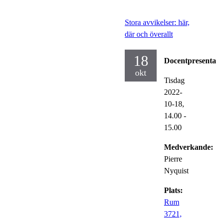
Stora avvikelser: här,
där och överallt
18
Docentpresentat
okt
Tisdag
2022-
10-18,
14.00
-
15.00
Medverkande:
Pierre
Nyquist
Plats:
Rum
3721,