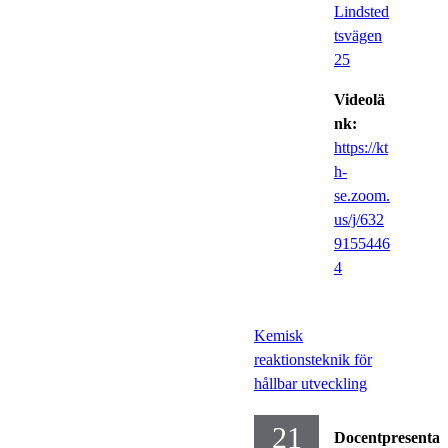
Lindsted
tsvägen
25
Videolä
nk:
https://kt
h-
se.zoom.
us/j/632
9155446
4
Kemisk
reaktionsteknik för
hållbar utveckling
21
Docentpresentat