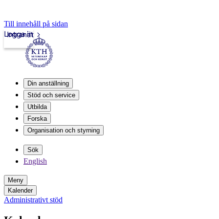
Till innehåll på sidan
Logga in
Intranät
Din anställning
Stöd och service
Utbilda
Forska
Organisation och styrning
Sök
English
Meny
Kalender
Administrativt stöd