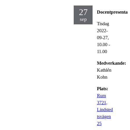
27
Docentpresentat
sep
Tisdag
2022-
09-27,
10.00
-
11.00
Medverkande:
Kathlén
Kohn
Plats:
Rum
3721,
Lindsted
tsvägen
25