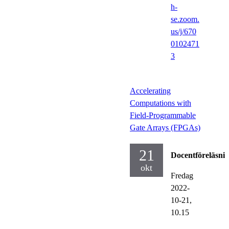
h-
se.zoom.
us/j/670
0102471
3
Accelerating
Computations with
Field-Programmable
Gate Arrays (FPGAs)
21
Docentföreläsni
okt
Fredag
2022-
10-21,
10.15