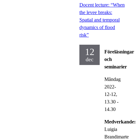
Docent lecture: “When
the levee breaks:
Spatial and temporal
dynamics of flood
risk”
12
Föreläsningar
dec
och
seminarier
Måndag
2022-
12-12,
13.30
-
14.30
Medverkande:
Luigia
Brandimarte