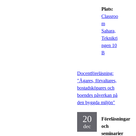
Plats:
Classroo
m
Sahara,
Teknikri
ngen 10
B
Docentföreläsning:
"Ägares, förvaltares,
bostadsköpares och
boendes påverkan på
den byggda miljön"
20
Föreläsningar
dec
och
seminarier