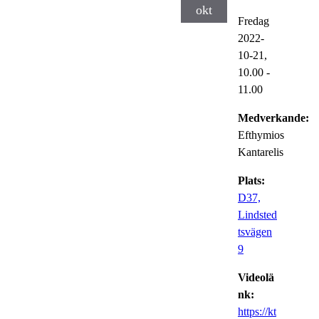
okt
Fredag
2022-
10-21,
10.00
-
11.00
Medverkande:
Efthymios
Kantarelis
Plats:
D37,
Lindsted
tsvägen
9
Videolä
nk:
https://kt