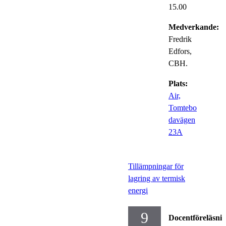
15.00
Medverkande:
Fredrik
Edfors,
CBH.
Plats:
Air,
Tomtebo
davägen
23A
Tillämpningar för
lagring av termisk
energi
9
Docentföreläsni