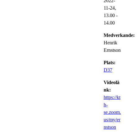
2022-
11-24,
13.00
-
14.00
Medverkande:
Henrik
Ernstson
Plats:
D37
Videolä
nk:
https://kt
h-
se.zoom.
us/my/er
nstson