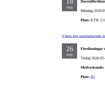
18
Docentföreläsn
maj
Måndag 2026-0
Plats:
KTH, U1,
Vägen mot automatiserade ins
26
Föreläsningar 
maj
Tisdag 2026-05
Medverkande:
Plats:
H1