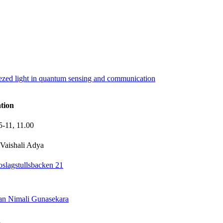
zed light in quantum sensing and communication
tion
5-11,
11.00
Vaishali Adya
slagstullsbacken 21
man Nimali Gunasekara