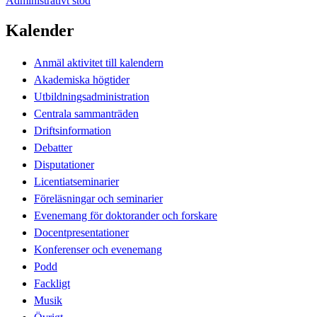
Administrativt stöd
Kalender
Anmäl aktivitet till kalendern
Akademiska högtider
Utbildningsadministration
Centrala sammanträden
Driftsinformation
Debatter
Disputationer
Licentiatseminarier
Föreläsningar och seminarier
Evenemang för doktorander och forskare
Docentpresentationer
Konferenser och evenemang
Podd
Fackligt
Musik