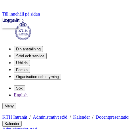
Till innehåll på sidan
Logga in
Intranät
Din anställning
Stöd och service
Utbilda
Forska
Organisation och styrning
Sök
English
Meny
KTH Intranät
Administrativt stöd
Kalender
Docentpresentatio
Kalender