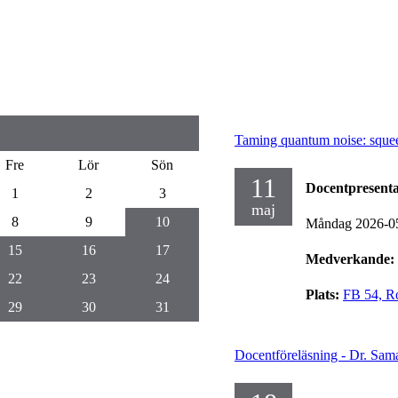
Taming quantum noise: squee
Fre
Lör
Sön
11
Docentpresenta
1
2
3
maj
8
9
10
Måndag 2026-0
15
16
17
Medverkande:
22
23
24
Plats:
FB 54, Ro
29
30
31
Docentföreläsning - Dr. Sa