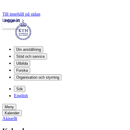
Till innehåll på sidan
Logga in
Intranät
Din anställning
Stöd och service
Utbilda
Forska
Organisation och styrning
Sök
English
Meny
Kalender
Aktuellt