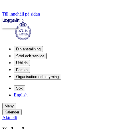
Till innehåll på sidan
Logga in
Intranät
Din anställning
Stöd och service
Utbilda
Forska
Organisation och styrning
Sök
English
Meny
Kalender
Aktuellt