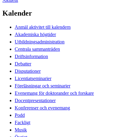
Aktuellt
Kalender
Anmäl aktivitet till kalendern
Akademiska högtider
Utbildningsadministration
Centrala sammanträden
Driftsinformation
Debatter
Disputationer
Licentiatseminarier
Föreläsningar och seminarier
Evenemang för doktorander och forskare
Docentpresentationer
Konferenser och evenemang
Podd
Fackligt
Musik