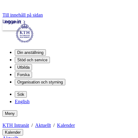
Till innehåll på sidan
Logga in
Intranät
Din anställning
Stöd och service
Utbilda
Forska
Organisation och styrning
Sök
English
Meny
KTH Intranät
Aktuellt
Kalender
Kalender