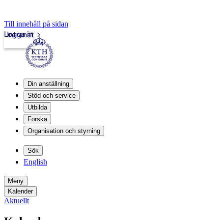
Till innehåll på sidan
Logga in
Intranät
Din anställning
Stöd och service
Utbilda
Forska
Organisation och styrning
Sök
English
Meny
Kalender
Aktuellt