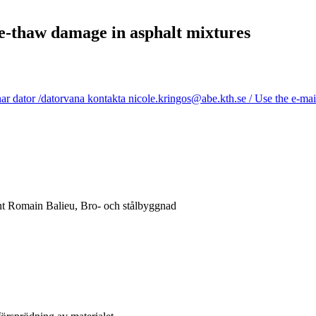
ze-thaw damage in asphalt mixtures
r dator /datorvana kontakta nicole.kringos@abe.kth.se / Use the e-mail
nt Romain Balieu, Bro- och stålbyggnad