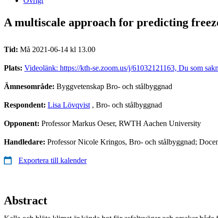
Övrigt
A multiscale approach for predicting free
Tid:
Må 2021-06-14 kl 13.00
Plats:
Videolänk: https://kth-se.zoom.us/j/61032121163, Du som sakna
Ämnesområde:
Byggvetenskap Bro- och stålbyggnad
Respondent:
Lisa Lövqvist
, Bro- och stålbyggnad
Opponent:
Professor Markus Oeser, RWTH Aachen University
Handledare:
Professor Nicole Kringos, Bro- och stålbyggnad; Doce
Exportera till kalender
Abstract