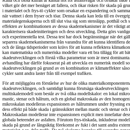
Kalla och blöta klimat är kända hot för asfaltsvägar och orsakar både 
vilket gör det mer benäget att fallera, och ökar risken för skada på g
i materialet och frys-tö cykler som orsakar en expandering och sam
när vattnet i dem fryser och töar. Denna skada kan leda till en övergr
materialegenskaperna och till slut visa sig som stensläpp, potthål och 
effekten av kombinationen av dessa skademekanismer är det viktigt at
karakterisera skadeinitieringen och dess utveckling. Detta görs vanl
och experimentella test. Dessa test har dock begränsningar när det gäl
separera skademekanismerna från varandra för att kunna identifiera 
och de långa tidsperioder som krävs för att kunna reflektera klimatkondi
kan matematiska och numeriska modeller vara ett bra tillägg för att bät
skadeutvecklingen och förstå vilka parametrar som är mest dominanta.
avhandling har därför fokuserat på att utveckla en numerisk modell s
skadeutvecklingen på grund av en kombination av klimateffekter såsom
cykler samt andra laster från till exempel trafiken.
För att möjliggöra en förståelse av hur de olika materialkomponenter
skadeutvecklingen, och samtidigt kunna förutsäga skadeutvecklingen 
multiskalemodell som består av två olika modellskalor: en lokal mikr
mastic, stenar och hålrum, och en global makroskala av den homogeni
mikroskalan modelleras expansionen av hålrummen under frysning exp
dess effekt på både skada i gränsskiktet mellan mastic och stenar och i
Makroskadan modellerar inte expansionen explicit men innefattar dess
globala beteendet av asfalten. Förutom frys-töskada, inkluderar model
skada på grund av långsiktig förekomst av fukt i det samt andra extern