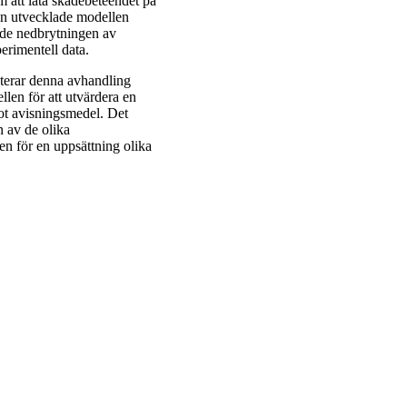
om att låta skadebeteendet på
en utvecklade modellen
nde nedbrytningen av
perimentell data.
enterar denna avhandling
len för att utvärdera en
mot avisningsmedel. Det
n av de olika
n för en uppsättning olika