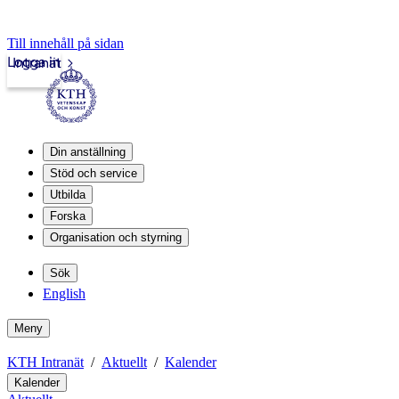
Till innehåll på sidan
Logga in
Intranät
Din anställning
Stöd och service
Utbilda
Forska
Organisation och styrning
Sök
English
Meny
KTH Intranät
Aktuellt
Kalender
Kalender