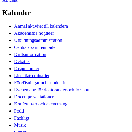
Aktuellt
Kalender
Anmäl aktivitet till kalendern
Akademiska högtider
Utbildningsadministration
Centrala sammanträden
Driftsinformation
Debatter
Disputationer
Licentiatseminarier
Föreläsningar och seminarier
Evenemang för doktorander och forskare
Docentpresentationer
Konferenser och evenemang
Podd
Fackligt
Musik