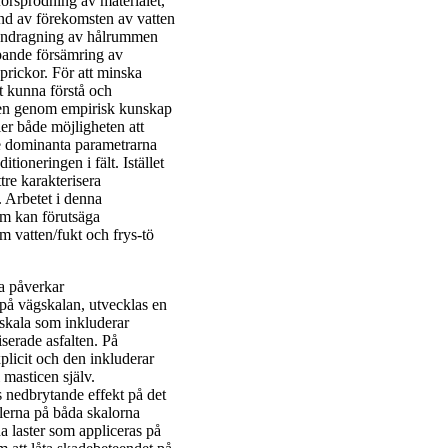
försprödning av materialet,
rund av förekomsten av vatten
mandragning av hålrummen
ipande försämring av
sprickor. För att minska
t kunna förstå och
igen genom empirisk kunskap
ler både möjligheten att
de dominanta parametrarna
tioneringen i fält. Istället
tre karakterisera
 Arbetet i denna
om kan förutsäga
 vatten/fukt och frys-tö
na påverkar
på vägskalan, utvecklas en
oskala som inkluderar
serade asfalten. På
licit och den inkluderar
 masticen själv.
 nedbrytande effekt på det
lerna på båda skalorna
a laster som appliceras på