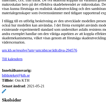
materialet, t.ex. från trafik. De två skalorna kopplas till varandra gen
makroskalan bero på det effektiva skadebeteendet av mikroskalan. D
visas kunna förutsäga en realistisk skadeutveckling och den samhöra
materialegenskaper som överensstämmer med tidigare rapporterad ex
I tillägg till en utförlig beskrivning av den utvecklade modellen pres
också hur modellen kan användas. I det första exemplet används model
existerande experimentell standard som undersöker asfalts resistens 
andra exemplet handlar om den viktiga aspekten av att koppla effekte
skademekanismerna, vilket visas genom att förutsäga skadeutvecklinge
väderscenarion.
urn.kb.se/resolve?urn=urn:nbn:se:kth:diva-294576
Till kalendern
Innehållsansvarig:
biblioteket@kth.se
Tillhör
: Om KTH
Senast ändrad
:
2021-05-21
Skolsidor