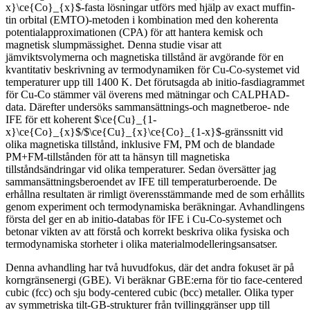
x}\ce{Co}_{x}$-fasta lösningar utförs med hjälp av exact muffin-
tin orbital (EMTO)-metoden i kombination med den koherenta
potentialapproximationen (CPA) för att hantera kemisk och
magnetisk slumpmässighet. Denna studie visar att
jämviktsvolymerna och magnetiska tillstånd är avgörande för en
kvantitativ beskrivning av termodynamiken för Cu-Co-systemet vid
temperaturer upp till 1400 K. Det förutsagda ab initio-fasdiagrammet
för Cu-Co stämmer väl överens med mätningar och CALPHAD-
data. Därefter undersöks sammansättnings-och magnetberoe- nde
IFE för ett koherent $\ce{Cu}_{1-
x}\ce{Co}_{x}$/$\ce{Cu}_{x}\ce{Co}_{1-x}$-gränssnitt vid
olika magnetiska tillstånd, inklusive FM, PM och de blandade
PM+FM-tillstånden för att ta hänsyn till magnetiska
tillståndsändringar vid olika temperaturer. Sedan översätter jag
sammansättningsberoendet av IFE till temperaturberoende. De
erhållna resultaten är rimligt överensstämmande med de som erhållits
genom experiment och termodynamiska beräkningar. Avhandlingens
första del ger en ab initio-databas för IFE i Cu-Co-systemet och
betonar vikten av att förstå och korrekt beskriva olika fysiska och
termodynamiska storheter i olika materialmodelleringsansatser.
Denna avhandling har två huvudfokus, där det andra fokuset är på
korngränsenergi (GBE). Vi beräknar GBE:erna för tio face-centered
cubic (fcc) och sju body-centered cubic (bcc) metaller. Olika typer
av symmetriska tilt-GB-strukturer från tvillinggränser upp till