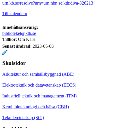
urn.kb.se/resolve?urn=urn:nbn:se:kth:diva-326213
Till kalendern
Innehållsansvarig:
biblioteket@kth.se
Tillhör
: Om KTH
Senast ändrad
:
2023-05-03
Skolsidor
Arkitektur och samhällsbyggnad (ABE)
Elektroteknik och datavetenskap (EECS)
Industriell teknik och management (ITM)
Kemi, bioteknologi och hälsa (CBH)
Teknikvetenskap (SCI)