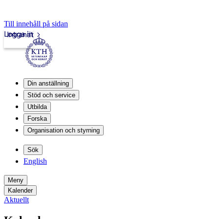
Till innehåll på sidan
Logga in
Intranät
Din anställning
Stöd och service
Utbilda
Forska
Organisation och styrning
Sök
English
Meny
Kalender
Aktuellt