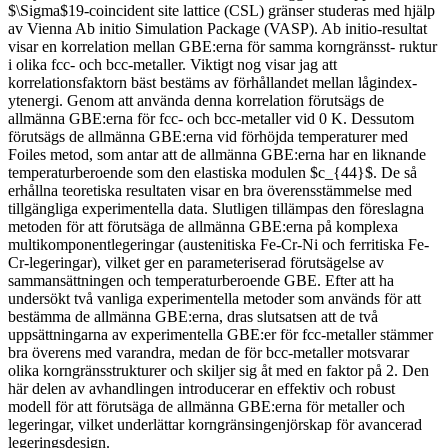
$\Sigma$19-coincident site lattice (CSL) gränser studeras med hjälp
av Vienna Ab initio Simulation Package (VASP). Ab initio-resultat
visar en korrelation mellan GBE:erna för samma korngränsst- ruktur
i olika fcc- och bcc-metaller. Viktigt nog visar jag att
korrelationsfaktorn bäst bestäms av förhållandet mellan lågindex-
ytenergi. Genom att använda denna korrelation förutsägs de
allmänna GBE:erna för fcc- och bcc-metaller vid 0 K. Dessutom
förutsägs de allmänna GBE:erna vid förhöjda temperaturer med
Foiles metod, som antar att de allmänna GBE:erna har en liknande
temperaturberoende som den elastiska modulen $c_{44}$. De så
erhållna teoretiska resultaten visar en bra överensstämmelse med
tillgängliga experimentella data. Slutligen tillämpas den föreslagna
metoden för att förutsäga de allmänna GBE:erna på komplexa
multikomponentlegeringar (austenitiska Fe-Cr-Ni och ferritiska Fe-
Cr-legeringar), vilket ger en parameteriserad förutsägelse av
sammansättningen och temperaturberoende GBE. Efter att ha
undersökt två vanliga experimentella metoder som används för att
bestämma de allmänna GBE:erna, dras slutsatsen att de två
uppsättningarna av experimentella GBE:er för fcc-metaller stämmer
bra överens med varandra, medan de för bcc-metaller motsvarar
olika korngränsstrukturer och skiljer sig åt med en faktor på 2. Den
här delen av avhandlingen introducerar en effektiv och robust
modell för att förutsäga de allmänna GBE:erna för metaller och
legeringar, vilket underlättar korngränsingenjörskap för avancerad
legeringsdesign.