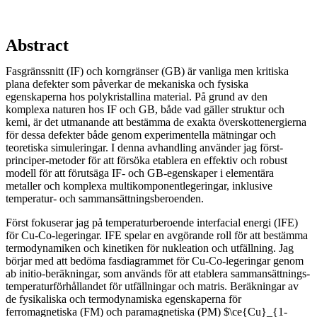
Abstract
Fasgränssnitt (IF) och korngränser (GB) är vanliga men kritiska
plana defekter som påverkar de mekaniska och fysiska
egenskaperna hos polykristallina material. På grund av den
komplexa naturen hos IF och GB, både vad gäller struktur och
kemi, är det utmanande att bestämma de exakta överskottenergierna
för dessa defekter både genom experimentella mätningar och
teoretiska simuleringar. I denna avhandling använder jag först-
principer-metoder för att försöka etablera en effektiv och robust
modell för att förutsäga IF- och GB-egenskaper i elementära
metaller och komplexa multikomponentlegeringar, inklusive
temperatur- och sammansättningsberoenden.
Först fokuserar jag på temperaturberoende interfacial energi (IFE)
för Cu-Co-legeringar. IFE spelar en avgörande roll för att bestämma
termodynamiken och kinetiken för nukleation och utfällning. Jag
börjar med att bedöma fasdiagrammet för Cu-Co-legeringar genom
ab initio-beräkningar, som används för att etablera sammansättnings-
temperaturförhållandet för utfällningar och matris. Beräkningar av
de fysikaliska och termodynamiska egenskaperna för
ferromagnetiska (FM) och paramagnetiska (PM) $\ce{Cu}_{1-