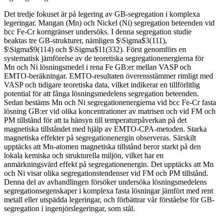
Det tredje fokuset är på legering av GB-segregation i komplexa
legeringar. Mangan (Mn) och Nickel (Ni) segregation beteenden vid
bcc Fe-Cr korngränser undersöks. I denna segregation studie
beaktas tre GB-strukturer, nämligen $\Sigma$3(111),
$\Sigma$9(114) och $\Sigma$11(332). Först genomförs en
systematisk jämförelse av de teoretiska segregationenergierna för
Mn och Ni lösningsmedel i rena Fe GB:er mellan VASP och
EMTO-beräkningar. EMTO-resultaten överensstämmer rimligt med
VASP och tidigare teoretiska data, vilket indikerar en tillförlitlig
potential för att fånga lösningsmedelens segregation beteenden.
Sedan bestäms Mn och Ni segregationenergierna vid bcc Fe-Cr fasta
lösning GB:er vid olika koncentrationer av matrisen och vid FM och
PM tillstånd för att ta hänsyn till temperaturpåverkan på det
magnetiska tillståndet med hjälp av EMTO-CPA-metoden. Starka
magnetiska effekter på segregationenergin observeras. Särskilt
upptäcks att Mn-atomen magnetiska tillstånd beror starkt på den
lokala kemiska och strukturella miljön, vilket har en
anmärkningsvärd effekt på segregationenergin. Det upptäcks att Mn
och Ni visar olika segregationstendenser vid FM och PM tillstånd.
Denna del av avhandlingen försöker undersöka lösningsmedelens
segregationsegenskaper i komplexa fasta lösningar jämfört med rent
metall eller utspädda legeringar, och förbättrar vår förståelse för GB-
segregation i ingenjörslegeringar, som stål.