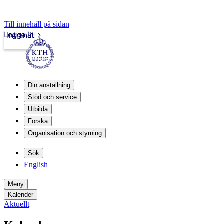
Till innehåll på sidan
Logga in
Intranät
Din anställning
Stöd och service
Utbilda
Forska
Organisation och styrning
Sök
English
Meny
Kalender
Aktuellt