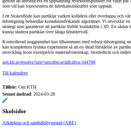
genom att introducera en uppsättning reflektionspunkter för varje par a
som väl kan representera de lubrikationskrafter som uppstår.
I ett Stokesflöde kan partiklar varken kollidera eller överlappa och vårt 
tidsstegning behandlar kontaktundvikande algoritmer. Vi utvecklar e
strategi som garanterar att partiklar förblir kontaktfria i 3D. En sådan 
kunna studera partiklar över långa tidsintervall.
Kontrollerad noggrannhet kan tillsammans med robust tidsstegning möj
kan komplettera fysiska experiment så att en ökad förståelse av partike
utveckling inom exempelvis materialvetenskap, biomedicin och miljö
urn.kb.se/resolve?urn=urn:nbn:se:kth:diva-344768
Till kalendern
Tillhör
: Om KTH
Senast ändrad
:
2024-03-28
Skolsidor
Arkitektur och samhällsbyggnad (ABE)