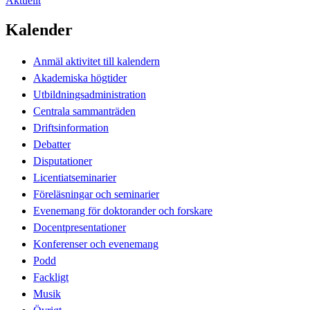
Aktuellt
Kalender
Anmäl aktivitet till kalendern
Akademiska högtider
Utbildningsadministration
Centrala sammanträden
Driftsinformation
Debatter
Disputationer
Licentiatseminarier
Föreläsningar och seminarier
Evenemang för doktorander och forskare
Docentpresentationer
Konferenser och evenemang
Podd
Fackligt
Musik