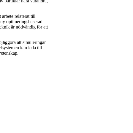
v partiklar nära varandra,
arbete relaterat till
n ny optimeringsbaserad
teknik är nödvändig för att
liggöra att simuleringar
lsystemen kan leda till
vetenskap.