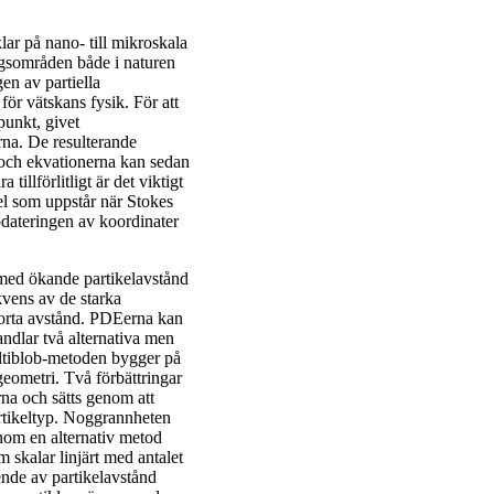
lar på nano- till mikroskala
ngsområden både i naturen
en av partiella
ör vätskans fysik. För att
punkt, givet
rna. De resulterande
r och ekvationerna kan sedan
 tillförlitligt är det viktigt
fel som uppstår när Stokes
ppdateringen av koordinater
 med ökande partikelavstånd
kvens av de starka
å korta avstånd. PDEerna kan
ndlar två alternativa men
ultiblob-metoden bygger på
geometri. Två förbättringar
arna och sätts genom att
partikeltyp. Noggrannheten
enom en alternativ metod
 skalar linjärt med antalet
ende av partikelavstånd