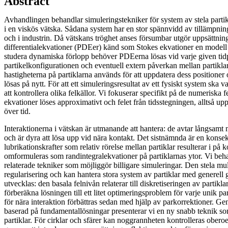
Abstract
Avhandlingen behandlar simuleringstekniker för system av stela partik
i en viskös vätska. Sådana system har en stor spännvidd av tillämpni
och i industrin. Då vätskans tröghet anses försumbar utgör uppsättning
differentialekvationer (PDEer) känd som Stokes ekvationer en modell f
studera dynamiska förlopp behöver PDEerna lösas vid varje given tid
partikelkonfigurationen och eventuell extern påverkan mellan partikla
hastigheterna på partiklarna används för att uppdatera dess positione
lösas på nytt. För att ett simuleringsresultat av ett fysiskt system ska vara
att kontrollera olika felkällor. Vi fokuserar specifikt på de numeriska 
ekvationer löses approximativt och felet från tidsstegningen, alltså u
över tid.
Interaktionerna i vätskan är utmanande att hantera: de avtar långsamt
och är dyra att lösa upp vid nära kontakt. Det sistnämnda är en konse
lubrikationskrafter som relativ rörelse mellan partiklar resulterar i p
omformuleras som randintegralekvationer på partiklarnas ytor. Vi beha
relaterade tekniker som möjliggör billigare simuleringar. Den stela m
regularisering och kan hantera stora system av partiklar med generell 
utvecklas: den basala felnivån relaterar till diskretiseringen av partikl
förberäkna lösningen till ett litet optimeringsproblem för varje unik 
för nära interaktion förbättras sedan med hjälp av parkorrektioner. G
baserad på fundamentallösningar presenterar vi en ny snabb teknik som
partiklar. För cirklar och sfärer kan noggrannheten kontrolleras obero