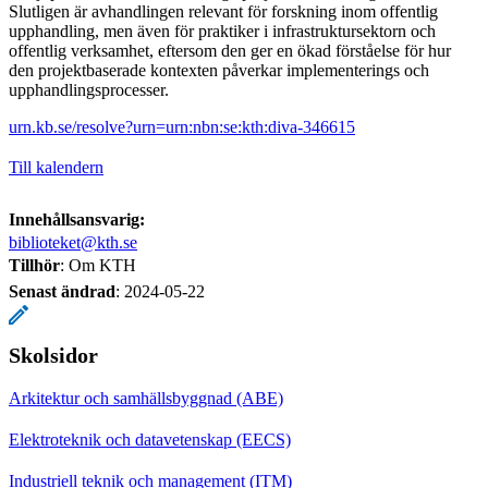
Slutligen är avhandlingen relevant för forskning inom offentlig
upphandling, men även för praktiker i infrastruktursektorn och
offentlig verksamhet, eftersom den ger en ökad förståelse för hur
den projektbaserade kontexten påverkar implementerings och
upphandlingsprocesser.
urn.kb.se/resolve?urn=urn:nbn:se:kth:diva-346615
Till kalendern
Innehållsansvarig:
biblioteket@kth.se
Tillhör
: Om KTH
Senast ändrad
:
2024-05-22
Skolsidor
Arkitektur och samhällsbyggnad (ABE)
Elektroteknik och datavetenskap (EECS)
Industriell teknik och management (ITM)