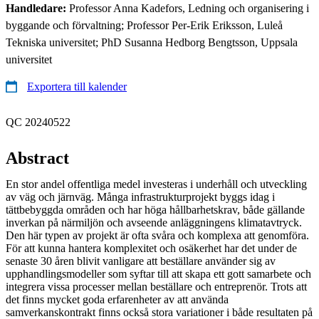
Handledare:
Professor Anna Kadefors, Ledning och organisering i
byggande och förvaltning; Professor Per-Erik Eriksson, Luleå
Tekniska universitet; PhD Susanna Hedborg Bengtsson, Uppsala
universitet
Exportera till kalender
QC 20240522
Abstract
En stor andel offentliga medel investeras i underhåll och utveckling
av väg och järnväg. Många infrastrukturprojekt byggs idag i
tättbebyggda områden och har höga hållbarhetskrav, både gällande
inverkan på närmiljön och avseende anläggningens klimatavtryck.
Den här typen av projekt är ofta svåra och komplexa att genomföra.
För att kunna hantera komplexitet och osäkerhet har det under de
senaste 30 åren blivit vanligare att beställare använder sig av
upphandlingsmodeller som syftar till att skapa ett gott samarbete och
integrera vissa processer mellan beställare och entreprenör. Trots att
det finns mycket goda erfarenheter av att använda
samverkanskontrakt finns också stora variationer i både resultaten på