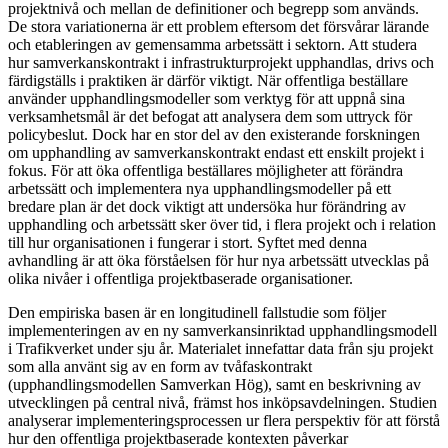
projektnivå och mellan de definitioner och begrepp som används.
De stora variationerna är ett problem eftersom det försvårar lärande
och etableringen av gemensamma arbetssätt i sektorn. Att studera
hur samverkanskontrakt i infrastrukturprojekt upphandlas, drivs och
färdigställs i praktiken är därför viktigt. När offentliga beställare
använder upphandlingsmodeller som verktyg för att uppnå sina
verksamhetsmål är det befogat att analysera dem som uttryck för
policybeslut. Dock har en stor del av den existerande forskningen
om upphandling av samverkanskontrakt endast ett enskilt projekt i
fokus. För att öka offentliga beställares möjligheter att förändra
arbetssätt och implementera nya upphandlingsmodeller på ett
bredare plan är det dock viktigt att undersöka hur förändring av
upphandling och arbetssätt sker över tid, i flera projekt och i relation
till hur organisationen i fungerar i stort. Syftet med denna
avhandling är att öka förståelsen för hur nya arbetssätt utvecklas på
olika nivåer i offentliga projektbaserade organisationer.
Den empiriska basen är en longitudinell fallstudie som följer
implementeringen av en ny samverkansinriktad upphandlingsmodell
i Trafikverket under sju år. Materialet innefattar data från sju projekt
som alla använt sig av en form av tvåfaskontrakt
(upphandlingsmodellen Samverkan Hög), samt en beskrivning av
utvecklingen på central nivå, främst hos inköpsavdelningen. Studien
analyserar implementeringsprocessen ur flera perspektiv för att förstå
hur den offentliga projektbaserade kontexten påverkar