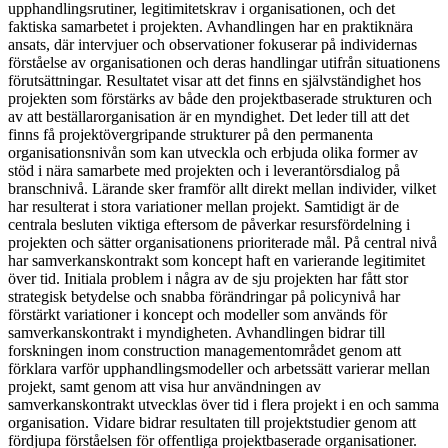
upphandlingsrutiner, legitimitetskrav i organisationen, och det
faktiska samarbetet i projekten. Avhandlingen har en praktiknära
ansats, där intervjuer och observationer fokuserar på individernas
förståelse av organisationen och deras handlingar utifrån situationens
förutsättningar. Resultatet visar att det finns en självständighet hos
projekten som förstärks av både den projektbaserade strukturen och
av att beställarorganisation är en myndighet. Det leder till att det
finns få projektövergripande strukturer på den permanenta
organisationsnivån som kan utveckla och erbjuda olika former av
stöd i nära samarbete med projekten och i leverantörsdialog på
branschnivå. Lärande sker framför allt direkt mellan individer, vilket
har resulterat i stora variationer mellan projekt. Samtidigt är de
centrala besluten viktiga eftersom de påverkar resursfördelning i
projekten och sätter organisationens prioriterade mål. På central nivå
har samverkanskontrakt som koncept haft en varierande legitimitet
över tid. Initiala problem i några av de sju projekten har fått stor
strategisk betydelse och snabba förändringar på policynivå har
förstärkt variationer i koncept och modeller som används för
samverkanskontrakt i myndigheten. Avhandlingen bidrar till
forskningen inom construction managementområdet genom att
förklara varför upphandlingsmodeller och arbetssätt varierar mellan
projekt, samt genom att visa hur användningen av
samverkanskontrakt utvecklas över tid i flera projekt i en och samma
organisation. Vidare bidrar resultaten till projektstudier genom att
fördjupa förståelsen för offentliga projektbaserade organisationer.