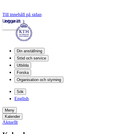
Till innehåll på sidan
Logga in
Intranät
Din anställning
Stöd och service
Utbilda
Forska
Organisation och styrning
Sök
English
Meny
Kalender
Aktuellt